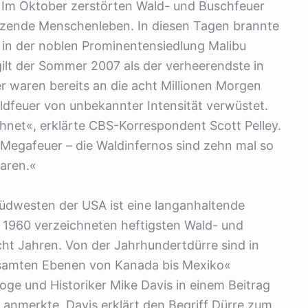
. Im Oktober zerstörten Wald- und Buschfeuer
tzende Menschenleben. In diesen Tagen brannte
n in der noblen Prominentensiedlung Malibu
ilt der Sommer 2007 als der verheerendste in
r waren bereits an die acht Millionen Morgen
ldfeuer von unbekannter Intensität verwüstet.
hnet«, erklärte CBS-Korrespondent Scott Pelley.
r Megafeuer – die Waldinfernos sind zehn mal so
waren.«
üdwesten der USA ist eine langanhaltende
t 1960 verzeichneten heftigsten Wald- und
cht Jahren. Von der Jahrhundertdürre sind in
samten Ebenen von Kanada bis Mexiko«
loge und Historiker Mike Davis in einem Beitrag
n anmerkte. Davis erklärt den Begriff Dürre zum