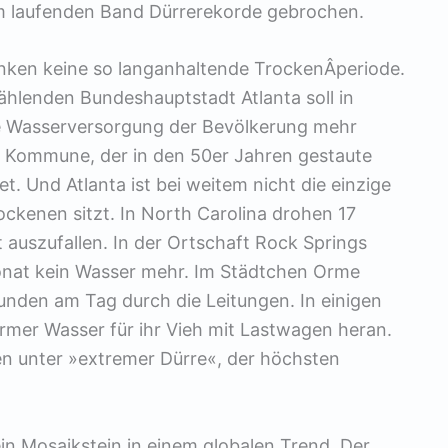
m laufenden Band Dürrerekorde gebrochen.
nken keine so langanhaltende TrockenÂ­periode.
zählenden Bundeshauptstadt Atlanta soll in
e Wasserversorgung der Bevölkerung mehr
r Kommune, der in den 50er Jahren gestaute
et. Und Atlanta ist bei weitem nicht die einzige
ckenen sitzt. In North Carolina drohen 17
auszufallen. In der Ortschaft Rock Springs
Monat kein Wasser mehr. Im Städtchen Orme
tunden am Tag durch die Leitungen. In einigen
rmer Wasser für ihr Vieh mit Lastwagen heran.
en unter »extremer Dürre«, der höchsten
ein Mosaikstein in einem globalen Trend. Der