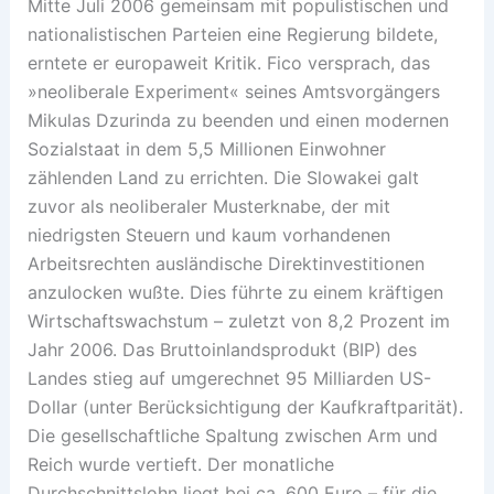
Mitte Juli 2006 gemeinsam mit populistischen und
nationalistischen Parteien eine Regierung bildete,
erntete er europaweit Kritik. Fico versprach, das
»neoliberale Experiment« seines Amtsvorgängers
Mikulas Dzurinda zu beenden und einen modernen
Sozialstaat in dem 5,5 Millionen Einwohner
zählenden Land zu errichten. Die Slowakei galt
zuvor als neoliberaler Musterknabe, der mit
niedrigsten Steuern und kaum vorhandenen
Arbeitsrechten ausländische Direktinvestitionen
anzulocken wußte. Dies führte zu einem kräftigen
Wirtschaftswachstum – zuletzt von 8,2 Prozent im
Jahr 2006. Das Bruttoinlandsprodukt (BIP) des
Landes stieg auf umgerechnet 95 Milliarden US-
Dollar (unter Berücksichtigung der Kaufkraftparität).
Die gesellschaftliche Spaltung zwischen Arm und
Reich wurde vertieft. Der monatliche
Durchschnittslohn liegt bei ca. 600 Euro – für die,