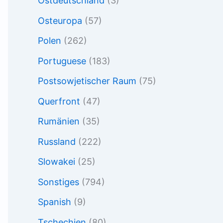
Ostdeutschland
(3)
Osteuropa
(57)
Polen
(262)
Portuguese
(183)
Postsowjetischer Raum
(75)
Querfront
(47)
Rumänien
(35)
Russland
(222)
Slowakei
(25)
Sonstiges
(794)
Spanish
(9)
Tschechien
(80)