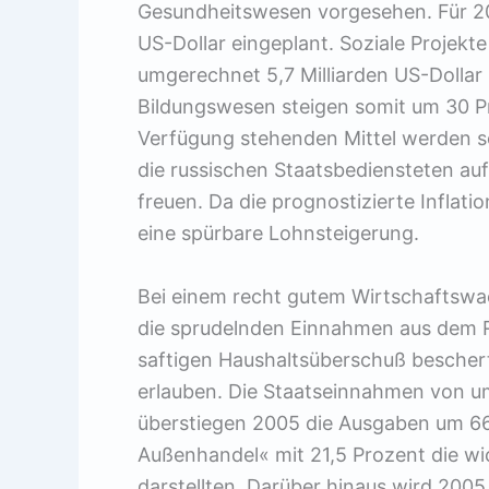
Gesundheitswesen vorgesehen. Für 200
US-Dollar eingeplant. Soziale Projek
umgerechnet 5,7 Milliarden US-Dollar
Bildungswesen steigen somit um 30 P
Verfügung stehenden Mittel werden so
die russischen Staatsbediensteten au
freuen. Da die prognostizierte Inflatio
eine spürbare Lohnsteigerung.
Bei einem recht gutem Wirtschaftswac
die sprudelnden Einnahmen aus dem R
saftigen Haushaltsüberschuß bescherte
erlauben. Die Staatseinnahmen von u
überstiegen 2005 die Ausgaben um 66 
Außenhandel« mit 21,5 Prozent die wi
darstellten. Darüber hinaus wird 2005