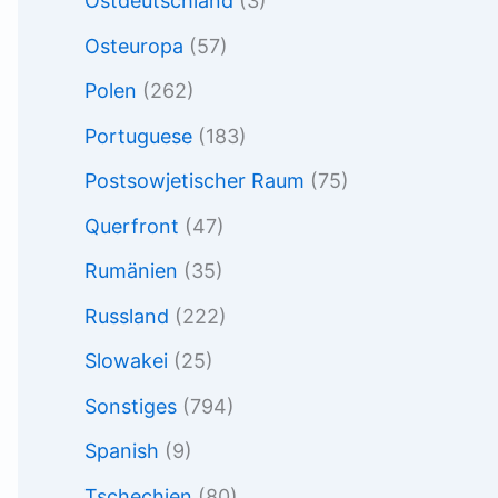
Ostdeutschland
(3)
Osteuropa
(57)
Polen
(262)
Portuguese
(183)
Postsowjetischer Raum
(75)
Querfront
(47)
Rumänien
(35)
Russland
(222)
Slowakei
(25)
Sonstiges
(794)
Spanish
(9)
Tschechien
(80)