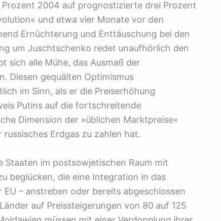
Prozent 2004 auf prognostizierte drei Prozent
volution« und etwa vier Monate vor den
end Ernüchterung und Enttäuschung bei den
ung um Juschtschenko redet unaufhörlich den
t sich alle Mühe, das Ausmaß der
ern. Diesen gequälten Optimismus
lich im Sinn, als er die Preiserhöhung
eis Putins auf die fortschreitende
ische Dimension der »üblichen Marktpreise«
ür russisches Erdgas zu zahlen hat.
ne Staaten im postsowjetischen Raum mit
u beglücken, die eine Integration in das
 EU – anstreben oder bereits abgeschlossen
 Länder auf Preissteigerungen von 80 auf 125
 Moldawien müssen mit einer Verdopplung ihrer