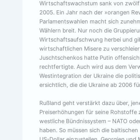
Wirtschaftswachstum sank von zwölf 
2005. Ein Jahr nach der »orangen Re
Parlamentswahlen macht sich zunehm
Wählern breit. Nur noch die Gruppier
Wirtschaftsaufschwung herbei und gib
wirtschaftlichen Misere zu verschlei
Juschtschenkos hatte Putin offensicht
rechtfertigte. Auch wird aus dem Verw
Westintegration der Ukraine die polit
ersichtlich, die die Ukraine ab 2006 f
Rußland geht verstärkt dazu über, je
Preiserhöhungen für seine Rohstoffe z
westliche Bündnissystem – NATO oder
haben. So müssen sich die baltischen
US-Dollar einzustellen. Georgien und