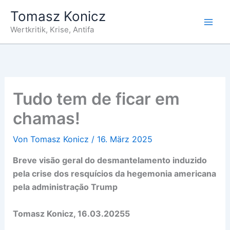
Zum
Tomasz Konicz
Inhalt
Wertkritik, Krise, Antifa
springen
Tudo tem de ficar em
chamas!
Von
Tomasz Konicz
/
16. März 2025
B
reve visão geral
do desmantelamento
induzid
o
pela
crise d
os
resquícios
da hegemonia americana
pela administração Trump
Tomasz Konicz,
16.03.20255