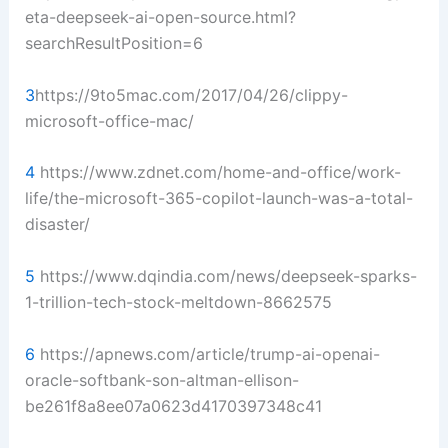
eta-deepseek-ai-open-source.html?
searchResultPosition=6
3
https://9to5mac.com/2017/04/26/clippy-
microsoft-office-mac/
4
https://www.zdnet.com/home-and-office/work-
life/the-microsoft-365-copilot-launch-was-a-total-
disaster/
5
https://www.dqindia.com/news/deepseek-sparks-
1-trillion-tech-stock-meltdown-8662575
6
https://apnews.com/article/trump-ai-openai-
oracle-softbank-son-altman-ellison-
be261f8a8ee07a0623d4170397348c41