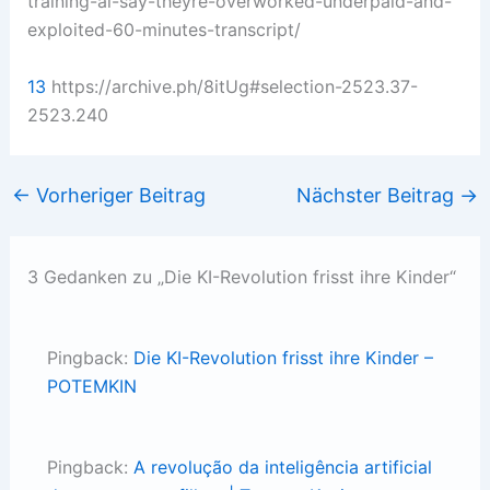
training-ai-say-theyre-overworked-underpaid-and-
exploited-60-minutes-transcript/
13
https://archive.ph/8itUg#selection-2523.37-
2523.240
←
Vorheriger Beitrag
Nächster Beitrag
→
3 Gedanken zu „Die KI-Revolution frisst ihre Kinder“
Pingback:
Die KI-Revolution frisst ihre Kinder –
POTEMKIN
Pingback:
A revolução da inteligência artificial