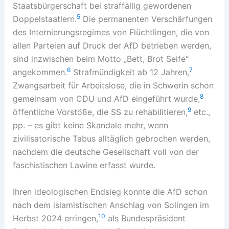
Staatsbürgerschaft bei straffällig gewordenen
5
Doppelstaatlern.
Die permanenten Verschärfungen
des Internierungsregimes von Flüchtlingen, die von
allen Parteien auf Druck der AfD betrieben werden,
sind inzwischen beim Motto „Bett, Brot Seife“
6
7
angekommen.
Strafmündigkeit ab 12 Jahren,
Zwangsarbeit für Arbeitslose, die in Schwerin schon
8
gemeinsam von CDU und AfD eingeführt wurde,
9
öffentliche Vorstöße, die SS zu rehabilitieren,
etc.,
pp. – es gibt keine Skandale mehr, wenn
zivilisatorische Tabus alltäglich gebrochen werden,
nachdem die deutsche Gesellschaft voll von der
faschistischen Lawine erfasst wurde.
Ihren ideologischen Endsieg konnte die AfD schon
nach dem islamistischen Anschlag von Solingen im
10
Herbst 2024 erringen,
als Bundespräsident