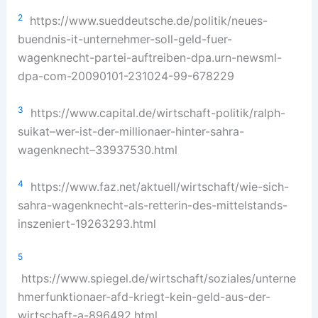
2
https://www.sueddeutsche.de/politik/neues-
buendnis-it-unternehmer-soll-geld-fuer-
wagenknecht-partei-auftreiben-dpa.urn-newsml-
dpa-com-20090101-231024-99-678229
3
https://www.capital.de/wirtschaft-politik/ralph-
suikat–wer-ist-der-millionaer-hinter-sahra-
wagenknecht–33937530.html
4
https://www.faz.net/aktuell/wirtschaft/wie-sich-
sahra-wagenknecht-als-retterin-des-mittelstands-
inszeniert-19263293.html
5
https://www.spiegel.de/wirtschaft/soziales/unterne
hmerfunktionaer-afd-kriegt-kein-geld-aus-der-
wirtschaft-a-896492.html