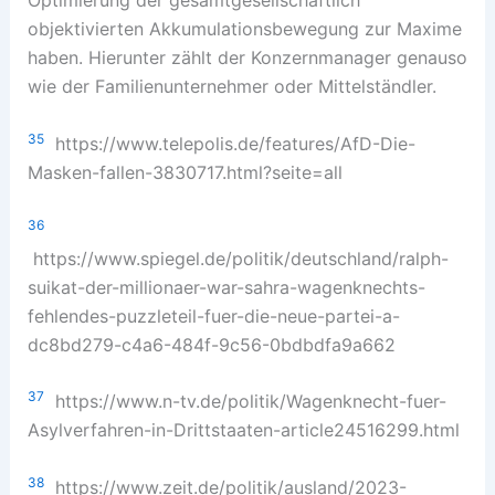
Optimierung der gesamtgesellschaftlich
objektivierten Akkumulationsbewegung zur Maxime
haben. Hierunter zählt der Konzernmanager genauso
wie der Familienunternehmer oder Mittelständler.
35
https://www.telepolis.de/features/AfD-Die-
Masken-fallen-3830717.html?seite=all
36
https://www.spiegel.de/politik/deutschland/ralph-
suikat-der-millionaer-war-sahra-wagenknechts-
fehlendes-puzzleteil-fuer-die-neue-partei-a-
dc8bd279-c4a6-484f-9c56-0bdbdfa9a662
37
https://www.n-tv.de/politik/Wagenknecht-fuer-
Asylverfahren-in-Drittstaaten-article24516299.html
38
https://www.zeit.de/politik/ausland/2023-