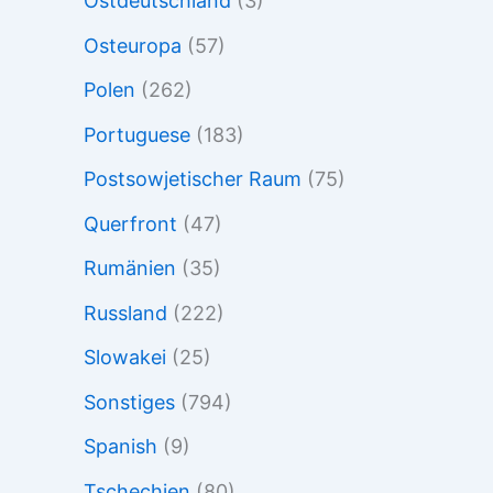
Ostdeutschland
(3)
Osteuropa
(57)
Polen
(262)
Portuguese
(183)
Postsowjetischer Raum
(75)
Querfront
(47)
Rumänien
(35)
Russland
(222)
Slowakei
(25)
Sonstiges
(794)
Spanish
(9)
Tschechien
(80)