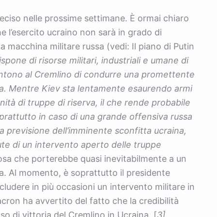
 deciso nelle prossime settimane. È ormai chiaro
e l’esercito ucraino non sarà in grado di
la macchina militare russa (vedi: Il piano di Putin
ispone di risorse militari, industriali e umane di
entono al Cremlino di condurre una promettente
na. Mentre Kiev sta lentamente esaurendo armi
nità di truppe di riserva, il che rende probabile
rattutto in caso di una grande offensiva russa
la previsione dell’imminente sconfitta ucraina,
cute di un intervento aperto delle truppe
osa che porterebbe quasi inevitabilmente a un
ia. Al momento, è soprattutto il presidente
udere in più occasioni un intervento militare in
ron ha avvertito del fatto che la credibilità
o di vittoria del Cremlino in Ucraina. [
3]