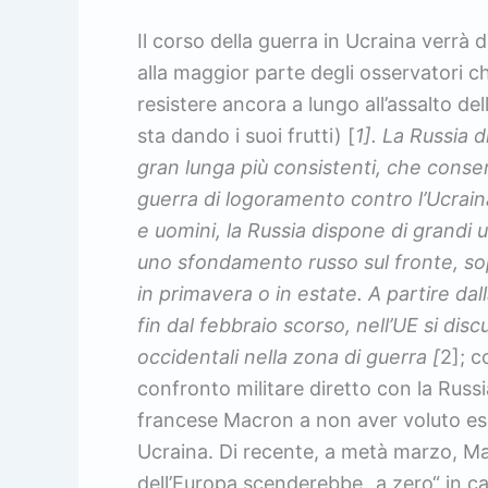
Il corso della guerra in Ucraina verrà
alla maggior parte degli osservatori ch
resistere ancora a lungo all’assalto del
sta dando i suoi frutti) [
1]. La Russia d
gran lunga più consistenti, che cons
guerra di logoramento contro l’Ucrai
e uomini, la Russia dispone di grandi u
uno sfondamento russo sul fronte, sop
in primavera o in estate. A partire dal
fin dal febbraio scorso, nell’UE si dis
occidentali nella zona di guerra [
2]; c
confronto militare diretto con la Russ
francese Macron a non aver voluto escl
Ucraina. Di recente, a metà marzo, Mac
dell’Europa scenderebbe „a zero“ in cas