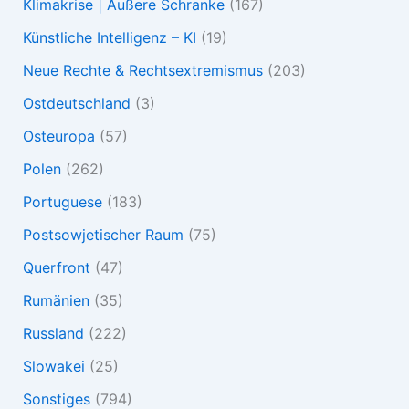
Klimakrise | Äußere Schranke
(167)
Künstliche Intelligenz – KI
(19)
Neue Rechte & Rechtsextremismus
(203)
Ostdeutschland
(3)
Osteuropa
(57)
Polen
(262)
Portuguese
(183)
Postsowjetischer Raum
(75)
Querfront
(47)
Rumänien
(35)
Russland
(222)
Slowakei
(25)
Sonstiges
(794)