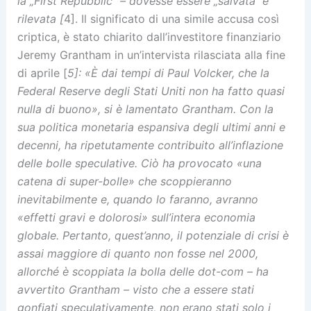
la „First Repubblic“ – dovesse essere „salvata“ e
rilevata [
4]. Il significato di una simile accusa così
criptica, è stato chiarito dall’investitore finanziario
Jeremy Grantham in un’intervista rilasciata alla fine
di aprile [
5]: «È dai tempi di Paul Volcker, che la
Federal Reserve degli Stati Uniti non ha fatto quasi
nulla di buono», si è lamentato Grantham. Con la
sua politica monetaria espansiva degli ultimi anni e
decenni, ha ripetutamente contribuito all’inflazione
delle bolle speculative. Ciò ha provocato «una
catena di super-bolle» che scoppieranno
inevitabilmente e, quando lo faranno, avranno
«effetti gravi e dolorosi» sull’intera economia
globale. Pertanto, quest’anno, il potenziale di crisi è
assai maggiore di quanto non fosse nel 2000,
allorché è scoppiata la bolla delle dot-com – ha
avvertito Grantham – visto che a essere stati
gonfiati speculativamente, non erano stati solo i