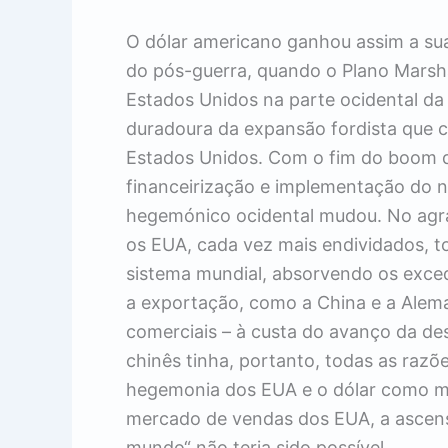
O dólar americano ganhou assim a su
do pós-guerra, quando o Plano Marsh
Estados Unidos na parte ocidental da
duradoura da expansão fordista que 
Estados Unidos. Com o fim do boom do
financeirização e implementação do n
hegemónico ocidental mudou. No agra
os EUA, cada vez mais endividados, t
sistema mundial, absorvendo os exce
a exportação, como a China e a Alema
comerciais – à custa do avanço da de
chinês tinha, portanto, todas as razõ
hegemonia dos EUA e o dólar como m
mercado de vendas dos EUA, a ascensã
mundo“ não teria sido possível.