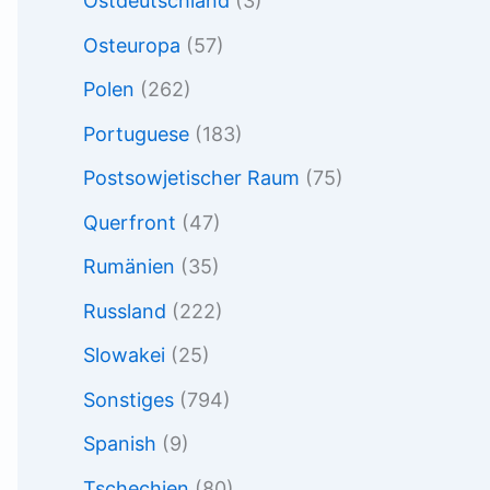
Ostdeutschland
(3)
Osteuropa
(57)
Polen
(262)
Portuguese
(183)
Postsowjetischer Raum
(75)
Querfront
(47)
Rumänien
(35)
Russland
(222)
Slowakei
(25)
Sonstiges
(794)
Spanish
(9)
Tschechien
(80)