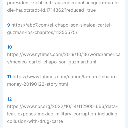
praesident-zieht-mit-tausenden-anhaengern-durch-
die-hauptstadt-ld.1714362?reduced=true
9
https://abc7.com/el-chapo-son-sinaloa-cartel-
guzman-los-chapitos/11355575/
10
https://www.nytimes.com/2019/10/18/world/america
s/mexico-cartel-chapo-son-guzman.html
11
https://www.latimes.com/nation/la-na-el-chapo-
money-20190122-story.html
12
https://www.npr.org/2022/10/14/1129001666/data-
leak-exposes-mexico-military-corruption-including-
collusion-with-drug-carte