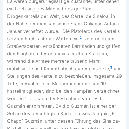
Es waren bürgerkriegsartige Zustände, unter denen
ein hochrangiges Mitglied des größten
Drogenkartells der Welt, des Cártel de Sinaloa, in
der Nähe der mexikanischen Stadt Culiacán Anfang
1
Januar verhaftet wurde.
Die Pistoleros des Kartells
2
setzten hochkalibrige Waffen ein,
sie errichteten
Straßensperren, entzündeten Barrikaden und griffen
den Flughafen der ostmexikanischen Stadt an,
während die Armee mehrere tausend Mann
3
mobilisierte und Kampfhubschrauber einsetzte,
um
Stellungen des Kartells zu beschießen. Insgesamt 29
Tote, hierunter zehn Militärangehörige und 19
Kartellmitglieder, sind bei den Kämpfen verzeichnet
4
worden,
die nach der Festnahme von Ovidio
Guzmán entbrannten. Ovidio Guzmán ist einer der
Söhne des berüchtigten Kartellbosses Joaquín „El
Chapo“ Guzmán, unter dessen Führung das Sinaloa-
Kartell zu einem milliardenschweren, global illegal