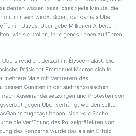
äsidenten wissen lasse, dass »jede Minute, die
 mit mir sein wird«. Biden, der damals Uber
ffen in Davos, Uber gebe Millionen Arbeitern
iten, wie sie wollen, ihr eigenes Leben zu führen,
Ubers residiert derzeit im Élysée-Palast. Die
zösische Präsident Emmanuel ­Macron sich in
er mehrere Male mit Vertretern des
zu dessen Gunsten in der südfranzösischen
wo nach Auseinander­setzungen und Protesten von
ngsverbot gegen Uber verhängt werden sollte.
MacGanns zugesagt haben, sich »die Sache
urde die Verfügung des Polizei­präfekten von
tzung des Konzerns ­wurde das als ein Erfolg