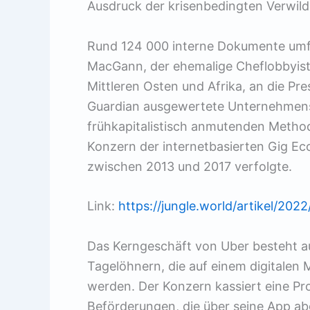
Ausdruck der krisenbedingten Verwil­
Rund 124 000 interne Dokumente umfa
MacGann, der ehemalige Cheflobbyist
Mittleren Osten und Afrika, an die Pr
Guardian ausgewertete Unternehmens
frühkapitalistisch anmutenden Metho
Konzern der internetbasierten Gig Ec
zwischen 2013 und 2017 verfolgte.
Link:
https://jungle.world/artikel/2
Das Kerngeschäft von Uber besteht a
Tagelöhnern, die auf einem digitalen 
werden. Der Konzern kassiert eine Pro
Beförderungen, die über seine App ab