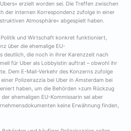
Ubers« erzielt worden sei. Die Treffen zwischen
ch der internen Korrespondenz zufolge in einer
struktiven Atmosphäre« abgespielt haben.
Politik und Wirtschaft konkret funktioniert,
z über die ehemalige EU-
deutlich, die noch in ihrer Karenzzeit nach
ll für Uber als Lobbyistin auftrat – obwohl ihr
tte. Dem E-Mail-Verkehr des Konzerns zufolge
 einer Polizeirazzia bei Uber in Amsterdam bei
rveniert haben, um die Behörden »zum Rückzug
 der ehemaligen EU-Kommissarin sei aber
nternehmensdo­kumenten keine Erwähnung finden,
 Behörden und häufiger Polizei­razzien sollen