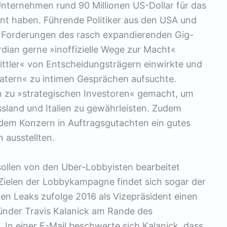
Unternehmen rund 90 Millionen US-Dollar für das
nt haben. Führende Politiker aus den USA und
ie Forderungen des rasch expandierenden Gig-
dian gerne »inoffizielle Wege zur Macht«
ttler« von Entscheidungsträgern einwirkte und
ratern« zu intimen Gesprächen aufsuchte.
n zu »strategischen Investoren« gemacht, um
ssland und Italien zu gewährleisten. Zudem
e dem Konzern in Auftragsgutachten ein gutes
 ausstellten.
 sollen von den Uber-Lobbyisten bearbeitet
Zielen der Lobbykampagne findet sich sogar der
den Leaks zufolge 2016 als Vizepräsident einen
nder Travis Kalanick am Rande des
 In einer E-Mail beschwerte sich Kalanick, dass