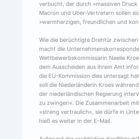
verbucht, der durch »massiven Druck 
Macron und Uber-Vertretern sollen si
»warmherzigen, freundlichen und kon
Wie die berüchtigte Drehtür zwischen 
macht die Unternehmenskorresponden
Wettbewerbskommissarin Neelie Kroes 
dem Ausscheiden aus ihrem Amt informe
die EU-Kommis­sion dies untersagt ha
soll die Niederländerin Kroes während
der niederländischen Regierung inte
zu zwingen«. Die Zusammenarbeit mit
»streng vertraulich«, sie dürfe in U
hieß es weiter in der E-Mail.
Aufgrund der rechtlichen Konflikte mit