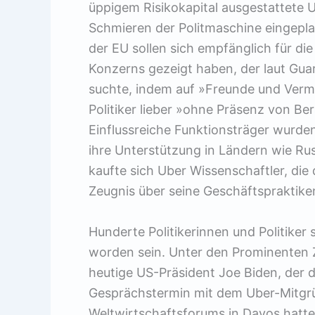
üppigem Risikokapital ausgestattete 
Schmieren der Politmaschine eingepla
der EU sollen sich empfänglich für d
Konzerns gezeigt haben, der laut Guar
suchte, indem auf »Freunde und Vermi
Politiker lieber »ohne Präsenz von Be
Einflussreiche Funktionsträger wurde
ihre Unterstützung in Ländern wie Ru
kaufte sich Uber Wissenschaftler, di
Zeugnis über ­seine Geschäftspraktiken
Hunderte Politikerinnen und Politiker
worden sein. Unter den Prominenten 
heutige US-Prä­sident Joe Biden, der 
Gesprächstermin mit dem Uber-Mitgrü
Weltwirtschaftsforums in Davos hatte.