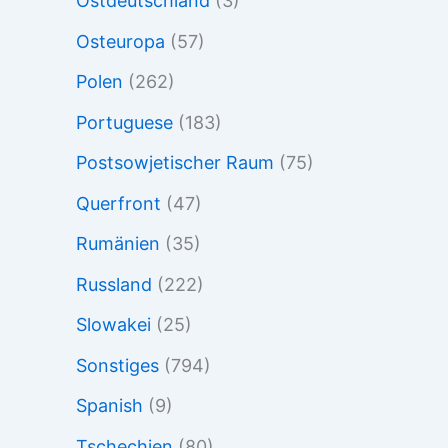
Ostdeutschland
(3)
Osteuropa
(57)
Polen
(262)
Portuguese
(183)
Postsowjetischer Raum
(75)
Querfront
(47)
Rumänien
(35)
Russland
(222)
Slowakei
(25)
Sonstiges
(794)
Spanish
(9)
Tschechien
(80)