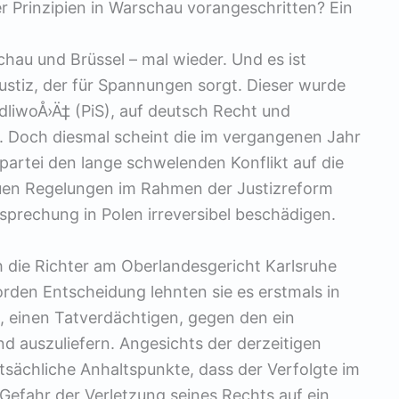
 Prinzipien in Warschau vorangeschritten? Ein
hau und Brüssel – mal wieder. Und es ist
stiz, der für Spannungen sorgt. Dieser wurde
dliwoÅ›Ä‡ (PiS), auf deutsch Recht und
et. Doch diesmal scheint die im vergangenen Jahr
artei den lange schwelenden Konflikt auf die
euen Regelungen im Rahmen der Justizreform
sprechung in Polen irreversibel beschädigen.
 die Richter am Oberlandesgericht Karlsruhe
rden Entscheidung lehnten sie es erstmals in
, einen Tatverdächtigen, gegen den ein
nd auszuliefern. Angesichts der derzeitigen
tsächliche Anhaltspunkte, dass der Verfolgte im
 Gefahr der Verletzung seines Rechts auf ein