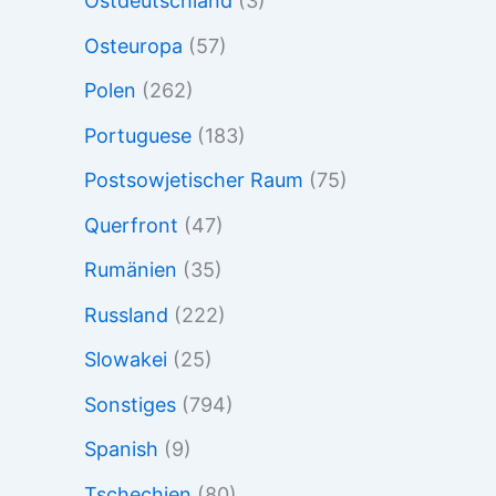
Ostdeutschland
(3)
Osteuropa
(57)
Polen
(262)
Portuguese
(183)
Postsowjetischer Raum
(75)
Querfront
(47)
Rumänien
(35)
Russland
(222)
Slowakei
(25)
Sonstiges
(794)
Spanish
(9)
Tschechien
(80)