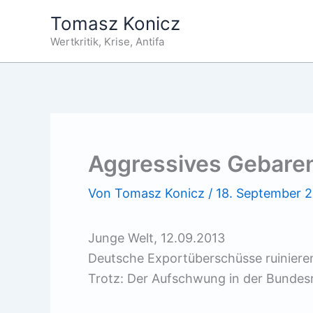
Zum
Tomasz Konicz
Inhalt
Wertkritik, Krise, Antifa
springen
Aggressives Gebare
Von
Tomasz Konicz
/
18. September 
Junge Welt, 12.09.2013
Deutsche Exportüberschüsse ruinier
Trotz: Der Aufschwung in der Bundesr