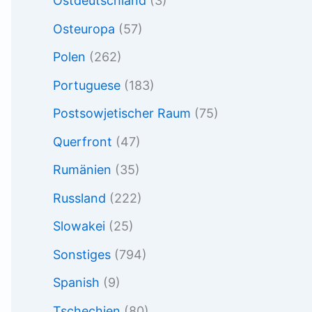
Ostdeutschland
(3)
Osteuropa
(57)
Polen
(262)
Portuguese
(183)
Postsowjetischer Raum
(75)
Querfront
(47)
Rumänien
(35)
Russland
(222)
Slowakei
(25)
Sonstiges
(794)
Spanish
(9)
Tschechien
(80)