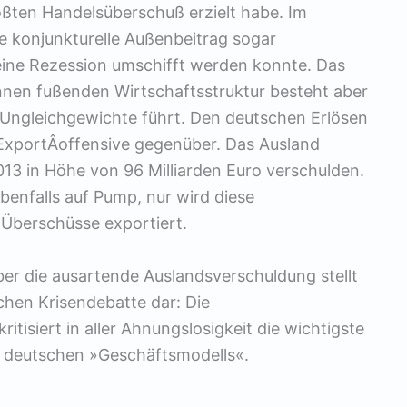
ößten Handelsüberschuß erzielt habe. Im
 konjunkturelle Außenbeitrag sogar
eine Rezession umschifft werden konnte. Das
nen fußenden Wirtschaftsstruktur besteht aber
r Ungleichgewichte führt. Den deutschen Erlösen
r ExportÂ­offensive gegenüber. Das Ausland
2013 in Höhe von 96 Milliarden Euro verschulden.
benfalls auf Pump, nur wird diese
 Überschüsse exportiert.
er die ausartende Auslandsverschuldung stellt
chen Krisendebatte dar: Die
itisiert in aller Ahnungslosigkeit die wichtigste
n deutschen »Geschäftsmodells«.