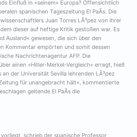
ds Einfluß in »seinem« Europa? Offensichtlich
iberalen spanischen Tageszeitung El PaÃ­s. Die
wissenschaftlers Juan Torres LÃ³pez von ihrer
hdem dieser auf heftige Kritik gestoßen war. Es
und Ausland« gewesen, die sich über den
ten Kommentar empörten und somit dessen
sische Nachrichtenagentur AFP. Die
über einen »Hitler-Merkel-Vergleich« erregt, hieß
 an der Universität Sevilla lehrenden LÃ³pez
Zeitung für unangebracht hält«, kommentierte
geschlagen geltende El PaÃ­s die
 vorliegt, schrieb der spanische Professor