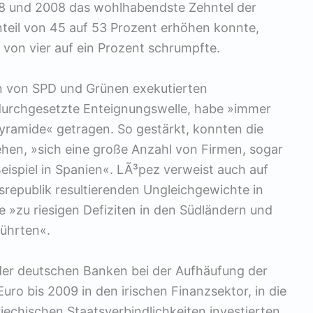
8 und 2008 das wohlhabendste Zehntel der
eil von 45 auf 53 Prozent erhöhen konnte,
 von vier auf ein Prozent schrumpfte.
n von SPD und Grünen exekutierten
durchgesetzte Enteignungswelle, habe »immer
Pyramide« getragen. So gestärkt, konnten die
en, »sich eine große Anzahl von Firmen, sogar
eispiel in Spanien«. LÃ³pez verweist auch auf
srepublik resultierenden Ungleichgewichte in
 »zu riesigen Defiziten in den Südländern und
ührten«.
der deutschen Banken bei der Aufhäufung der
uro bis 2009 in den irischen Finanzsektor, in die
iechischen Staatsverbindlichkeiten investierten.