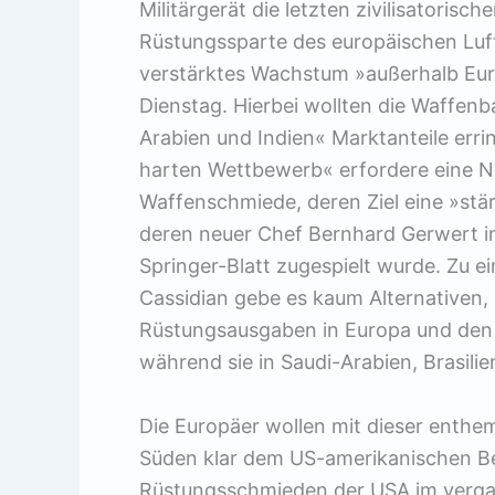
Militärgerät die letzten zivilisator
Rüstungssparte des europäischen Luf
verstärktes Wachstum »außerhalb Eur
Dienstag. Hierbei wollten die Waffen
Arabien und Indien« Marktanteile err
harten Wettbewerb« erfordere eine N
Waffenschmiede, deren Ziel eine »stä
deren neuer Chef Bernhard Gerwert i
Springer-Blatt zugespielt wurde. Zu e
Cassidian gebe es kaum Alternativen, h
Rüstungsausgaben in Europa und den 
während sie in Saudi-Arabien, Brasilie
Die Europäer wollen mit dieser enthe
Süden klar dem US-amerikanischen Bei
Rüstungsschmieden der USA im vergan