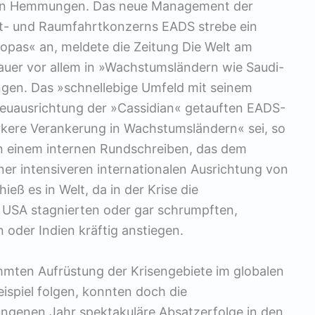
ischen Hemmungen. Das neue Management der
t- und Raumfahrtkonzerns EADS strebe ein
opas« an, meldete die Zeitung Die Welt am
bauer vor allem in »Wachstumsländern wie Saudi-
ingen. Das »schnellebige Umfeld mit seinem
euausrichtung der »Cassidian« getauften EADS-
rkere Verankerung in Wachstumsländern« sei, so
n einem internen Rundschreiben, das dem
iner intensiveren internationalen Ausrichtung von
ieß es in Welt, da in der Krise die
USA stagnierten oder gar schrumpften,
n oder Indien kräftig anstiegen.
mmten Aufrüstung der Krisengebiete im globalen
spiel folgen, konnten doch die
genen Jahr spektakuläre Absatzerfolge in den