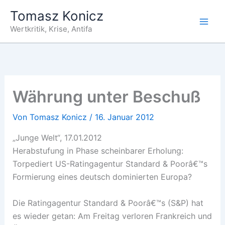
Zum
Tomasz Konicz
Inhalt
Wertkritik, Krise, Antifa
springen
Währung unter Beschuß
Von
Tomasz Konicz
/
16. Januar 2012
„Junge Welt“, 17.01.2012
Herabstufung in Phase scheinbarer Erholung:
Torpediert US-Ratingagentur Standard & Poorâ€™s
Formierung eines deutsch dominierten Europa?
Die Ratingagentur Standard & Poorâ€™s (S&P) hat
es wieder getan: Am Freitag verloren Frankreich und