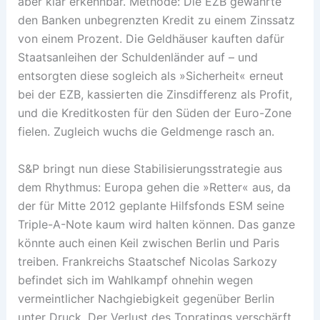
aber klar erkennbar. Methode: Die EZB gewährte
den Banken unbegrenzten Kredit zu einem Zinssatz
von einem Prozent. Die Geldhäuser kauften dafür
Staatsanleihen der Schuldenländer auf – und
entsorgten diese sogleich als »Sicherheit« erneut
bei der EZB, kassierten die Zinsdifferenz als Profit,
und die Kreditkosten für den Süden der Euro-Zone
fielen. Zugleich wuchs die Geldmenge rasch an.
S&P bringt nun diese Stabilisierungsstrategie aus
dem Rhythmus: Europa gehen die »Retter« aus, da
der für Mitte 2012 geplante Hilfsfonds ESM seine
Triple-A-Note kaum wird halten können. Das ganze
könnte auch einen Keil zwischen Berlin und Paris
treiben. Frankreichs Staatschef Nicolas Sarkozy
befindet sich im Wahlkampf ohnehin wegen
vermeintlicher Nachgiebigkeit gegenüber Berlin
unter Druck. Der Verlust des Topratings verschärft