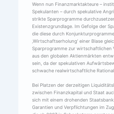
Wenn nun Finanzmarktakteure – instit
Spekulanten – durch spekulative Angr
strikte Sparprogramme durchzusetzen,
Existenzgrundlage. Im Gefolge der S
die diese durch Konjunkturprogramme e
‚Wirtschaftserholung‘ einer Blase glei
Sparprogramme zur wirtschaftlichen V
aus den globalen Aktienmärkten entwe
sein, da der spekulativen Aufwärtsb
schwache realwirtschaftliche Rationa
Bei Platzen der derzeitigen Liquiditä
zwischen Finanzkapital und Staat auch
sich mit einem drohenden Staatsbankr
Garantien und Verpflichtungen im Zu