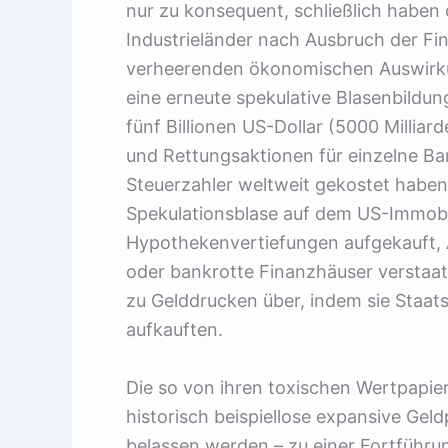
nur zu konsequent, schließlich haben 
Industrieländer nach Ausbruch der Fin
verheerenden ökonomischen Auswirku
eine erneute spekulative Blasenbildu
fünf Billionen US-Dollar (5000 Milliar
und Rettungsaktionen für einzelne B
Steuerzahler weltweit gekostet haben
Spekulationsblase auf dem US-Immobili
Hypothekenvertiefungen aufgekauft,
oder bankrotte Finanzhäuser verstaa
zu Gelddrucken über, indem sie Staats
aufkauften.
Die so von ihren toxischen Wertpapier
historisch beispiellose expansive Geldp
belassen werden – zu einer Fortführun