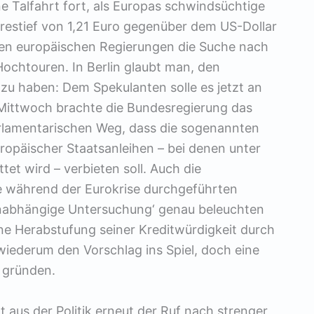
e Talfahrt fort, als Europas schwindsüchtige
hrestief von 1,21 Euro gegenüber dem US-Dollar
chen europäischen Regierungen die Suche nach
Hochtouren. In Berlin glaubt man, den
zu haben: Dem Spekulanten solle es jetzt an
ittwoch brachte die Bundesregierung das
arlamentarischen Weg, dass die sogenannten
ropäischer Staatsanleihen – bei denen unter
et wird – verbieten soll. Auch die
ie während der Eurokrise durchgeführten
‚unabhängige Untersuchung‘ genau beleuchten
ne Herabstufung seiner Kreditwürdigkeit durch
iederum den Vorschlag ins Spiel, doch eine
 gründen.
 aus der Politik erneut der Ruf nach strenger