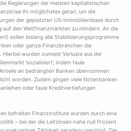
die Regierungen der meisten kapitalistischen
anzkrise ihr möglichstes getan, um die
ngen der geplatzten US-Immobilienblase durch
ng auf den Weltfinanzmärkten zu mindern. An die
den!) sollen bislang alle Stabilisierungsprogramme
anken oder ganze Finanzbranchen die
. Hierbei wurden zumeist Verluste aus der
enmarkt ’sozialisiert‘, indem faule
 Anteile an bedrängten Banken übernommen
tlicht worden. Zudem gingen viele Notenbanken
anleihen oder faule Kreditvertiefungen
en befreiten Finanzinstitute wurden durch eine
olitik – bei der die Leitzinsen nahe null Prozent
g spekulativer Tätigkeit geradezu genötigt. Die