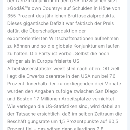
der Defizitkonjunktur in den USA. Inzwischen sitzt
»Godâ€™s own Country« auf Schulden in Höhe von
355 Prozent des jährlichen Bruttosozialprodukts.
Dieses gigantische Defizit war faktisch der Preis
dafür, die Überschußproduktion der
exportorientierten Wirtschaftsnationen aufnehmen
zu können und so die globale Konjunktur am laufen
zu halten. Die Party ist vorbei. Selbst die noch
eifriger als in Europa frisierte US-
Arbeitslosenstatistik weist steil nach oben. Offiziell
liegt die Erwerbslosenrate in den USA nun bei 7,6
Prozent. Innerhalb der zurückliegenden drei Monate
wurden den Angaben zufolge zwischen San Diego
und Boston 1,7 Millionen Arbeitsplätze vernichtet.
Wie verlogen die US-Statistiken sind, wird dabei an
der Tatsache ersichtlich, daß im selben Zeitraum die
Beschäftigungsrate um 1,5 Prozentpunkte auf 60,5
Prozent fiel – das wären dann allerdings 2,8