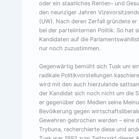
oder ein staatliches Renten- und Ge
den neunziger Jahren Vizevorsitzender
(UW). Nach deren Zerfall gründete er 
bei der parteiinternen Politik. So hat
Kandidaten auf die Parlamentswahllis
nur noch zuzustimmen.
Gegenwärtig bemüht sich Tusk um ein 
radikale Politikvorstellungen kaschier
wird mit den auch hierzulande satts
der Kandidat sich noch nicht um die 
er gegenüber den Medien seine Meinun
Bevölkerung gegen wirtschaftsliberal
Gewehren gebrochen werden – eine der
Trybuna, recherchierte diese und and
Tusk war 1992 zum Zeitpunkt dieser A