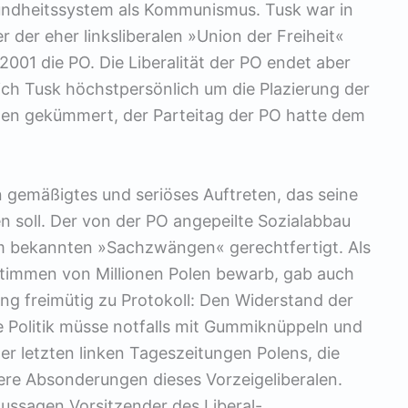
sundheitssystem als Kommunismus. Tusk war in
 der eher linksliberalen »Union der Freiheit«
2001 die PO. Die Liberalität der PO endet aber
 sich Tusk höchstpersönlich um die Plazierung der
ten gekümmert, der Parteitag der PO hatte dem
gemäßigtes und seriöses Auftreten, das seine
en soll. Der von der PO angepeilte Sozialabbau
am bekannten »Sachzwängen« gerechtfertigt. Als
Stimmen von Millionen Polen bewarb, gab auch
g freimütig zu Protokoll: Den Widerstand der
e Politik müsse notfalls mit Gummiknüppeln und
 letzten linken Tageszeitungen Polens, die
ere Absonderungen dieses Vorzeigeliberalen.
ussagen Vorsitzender des Liberal-