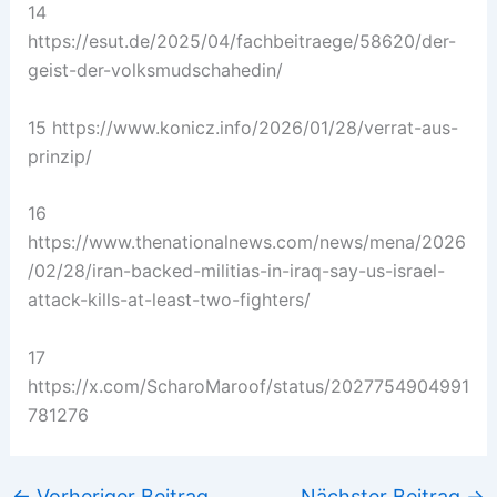
14
https://esut.de/2025/04/fachbeitraege/58620/der-
geist-der-volksmudschahedin/
15 https://www.konicz.info/2026/01/28/verrat-aus-
prinzip/
16
https://www.thenationalnews.com/news/mena/2026
/02/28/iran-backed-militias-in-iraq-say-us-israel-
attack-kills-at-least-two-fighters/
17
https://x.com/ScharoMaroof/status/2027754904991
781276
←
Vorheriger Beitrag
Nächster Beitrag
→