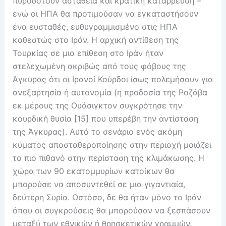
πυροδοτούν αστάθεια και κρατική κατάρρευση –
ενώ οι ΗΠΑ θα προτιμούσαν να εγκαταστήσουν
ένα ευσταθές, ευθυγραμμισμένο στις ΗΠΑ
καθεστώς στο Ιράν. Η αρχική αντίθεση της
Τουρκίας σε μια επίθεση στο Ιράν ήταν
στελεχωμένη ακριβώς από τους φόβους της
Άγκυρας ότι οι Ιρανοί Κούρδοι ίσως πολεμήσουν για
ανεξαρτησία ή αυτονομία (η προδοσία της Ροζάβα
εκ μέρους της Ουάσιγκτον συγκρότησε την
κουρδική θυσία [15] που υπερέβη την αντίσταση
της Άγκυρας). Αυτό το σενάριο ενός ακόμη
κύματος αποσταθεροποίησης στην περιοχή μοιάζει
το πιο πιθανό στην περίσταση της κλιμάκωσης. Η
χώρα των 90 εκατομμυρίων κατοίκων θα
μπορούσε να αποσυντεθεί σε μια γιγαντιαία,
δεύτερη Συρία. Ωστόσο, δε θα ήταν μόνο το Ιράν
όπου οι συγκρούσεις θα μπορούσαν να ξεσπάσουν
μεταξύ των εθνικών ή θρησκετικών γραμμών.