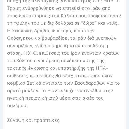
εποχή της ολιγαρχικής βαναυσότητας στις ΗΠΑ -ο
Τραμπ ενθαρρύνθηκε να επιτεθεί στο Ιράν από
τους δεσποτισμούς του Κόλπου που τροφοδότησαν
τη «φυλή» του με δις δολάρια σε “δώρα” και ντιλς.
Η Σαουδική Αραβία, ιδιαίτερα, πίεσε την
Ουάσιγκτον να βομβαρδίσει το Ιράν διά μυστικών
συνομιλιών, ενώ επίσημα κρατούσε ουδέτερη
στάση. [13] Οι επιθέσεις του Ιράν εναντίον κρατών
του Κόλπου είναι άμεση συνέπεια αυτής της
τακτικής έγκρισης και υποστήριξης της ΗΠΑ-
επίθεσης, που επίσης θα ελαχιστοποιούσε έναν
κομβικό Σιιτικό αντίπαλο των Σαουδαράβων για το
ορατό μέλλον. Το Ριάντ ελπίζει να ανέλθει στην
ηγετική περιοχική ισχύ μέσα στις σκιές του
πολέμου.
Σύνοψη και προοπτικές