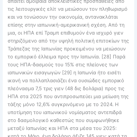
απαιτεί αμοιβαία αποκλειστικές προσπάθειες από
τις λειτουργικές ελίτ να μειώσουν τον πληθωρισμό
και να τονώσουν την οικονομία, αντανακλάται
επίσης στην ιαπωνική-αμερικανική σχέση. Από τη
μια, οι ΗΠΑ επί Τραμπ επιθυμούν ένα ισχυρό γιεν
στηριζόμενο από την υψηλή πολιτική επιτοκίων της
Τράπεζας της Ιαπωνίας προκειμένου να μειώσουν
το εμπορικό έλλειμα προς την Ιαπωνία. [28] Παρά
τους ΗΠΑ-δασμούς του 15% στις πλείονες των
ιαπωνικών εισαγωγών [29] η Ιαπωνία ήτο εισέτι
ικανή να πολλαπλασιάζει ένα ουσιώδες εμπορικό
πλεόνασμα 7,5 τρις γιεν (48 δις δολάρια) προς τις
ΗΠΑ στα 2025 που αντιπροσωπεύει μια μείωση της
τάξης μόνο 12,6% συγκρινόμενο με το 2024. Η
υποτίμηση του ιαπωνικού νομίσματος αντεπιδρά
στο δασμολογικό καθεστώς που συμφωνήθηκε
μεταξύ Ιαπωνίας και ΗΠΑ στα μέσα του 2025:
κατά το Μάιο, ένα δολάριο άξιζε 145 γιεν: κατά τα