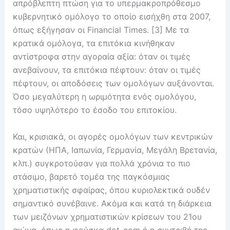
απρόβλεπτη πτώση για το υπερμακροπρόθεσμο
κυβερνητικό ομόλογο το οποίο εισήχθη στα 2007,
όπως εξήγησαν οι Financial Times. [3] Με τα
κρατικά ομόλογα, τα επιτόκια κινήθηκαν
αντίστροφα στην αγοραία αξία: όταν οι τιμές
ανεβαίνουν, τα επιτόκια πέφτουν: όταν οι τιμές
πέφτουν, οι αποδόσεις των ομολόγων αυξάνονται.
Όσο μεγαλύτερη η ωριμότητα ενός ομολόγου,
τόσο υψηλότερο το έσοδο του επιτοκίου.
Και, κρισιακά, οι αγορές ομολόγων των κεντρικών
κρατών (ΗΠΑ, Ιαπωνία, Γερμανία, Μεγάλη Βρετανία,
κλπ.) συγκροτούσαν για πολλά χρόνια το πιο
στάσιμο, βαρετό τομέα της παγκόσμιας
χρηματιστικής σφαίρας, όπου κυριολεκτικά ουδέν
σημαντικό συνέβαινε. Ακόμα και κατά τη διάρκεια
των μειζόνων χρηματιστικών κρίσεων του 21ου
αιώνα, όπως η φούσκα dot-com ή η συντριβή της