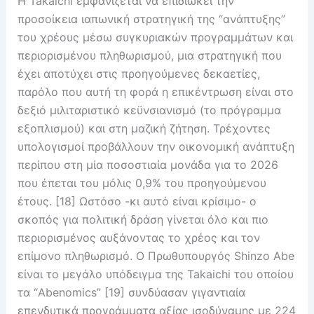
Η Takaichi εμφανίζεται να επιδιώκει την
προσοίκεια ιαπωνική στρατηγική της “ανάπτυξης”
του χρέους μέσω συγκυριακών προγραμμάτων και
περιορισμένου πληθωρισμού, μια στρατηγική που
έχει αποτύχει στις προηγούμενες δεκαετίες,
παρόλο που αυτή τη φορά η επικέντρωση είναι στο
δεξιό μιλιταριστικό κεϋνσιανισμό (το πρόγραμμα
εξοπλισμού) και στη μαζική ζήτηση. Τρέχοντες
υπολογισμοί προβάλλουν την οικονομική ανάπτυξη
περίπου στη μία ποσοστιαία μονάδα για το 2026
που έπεται του μόλις 0,9% του προηγούμενου
έτους. [18] Ωστόσο -κι αυτό είναι κρίσιμο- ο
σκοπός για πολιτική δράση γίνεται όλο και πιο
περιορισμένος αυξάνοντας το χρέος και τον
επίμονο πληθωρισμό. Ο Πρωθυπουργός Shinzo Abe
είναι το μεγάλο υπόδειγμα της Takaichi του οποίου
τα “Abenomics” [19] συνδύασαν γιγαντιαία
επενδυτικά προγράμματα αξίας ισοδύναμης με 224