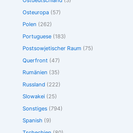
Ostdeutschland
(3)
Osteuropa
(57)
Polen
(262)
Portuguese
(183)
Postsowjetischer Raum
(75)
Querfront
(47)
Rumänien
(35)
Russland
(222)
Slowakei
(25)
Sonstiges
(794)
Spanish
(9)
Tschechien
(80)