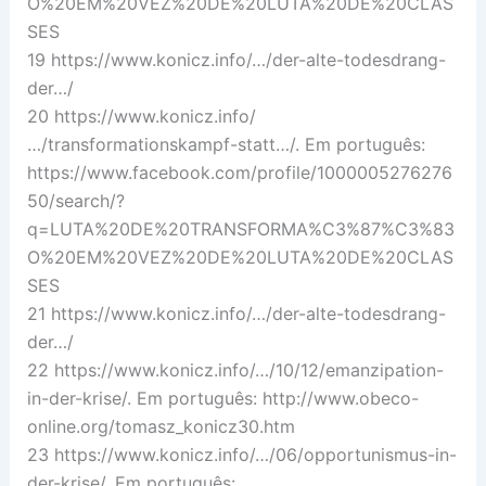
O%20EM%20VEZ%20DE%20LUTA%20DE%20CLAS
SES
19 https://www.konicz.info/…/der-alte-todesdrang-
der…/
20 https://www.konicz.info/
…/transformationskampf-statt…/. Em português:
https://www.facebook.com/profile/1000005276276
50/search/?
q=LUTA%20DE%20TRANSFORMA%C3%87%C3%83
O%20EM%20VEZ%20DE%20LUTA%20DE%20CLAS
SES
21 https://www.konicz.info/…/der-alte-todesdrang-
der…/
22 https://www.konicz.info/…/10/12/emanzipation-
in-der-krise/. Em português: http://www.obeco-
online.org/tomasz_konicz30.htm
23 https://www.konicz.info/…/06/opportunismus-in-
der-krise/. Em português: