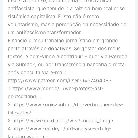
fascista de crise, é a bitola da práxis radical
antifascista, que tem de ir à raiz da bem real crise
sistémica capitalista. E isto não é mero
voluntarismo, mas a percepção da necessidade de
um antifascismo transformador.
Financio o meu trabalho jornalístico em grande
parte através de donativos. Se gostar dos meus
textos, é bem-vindo a contribuir – quer via Patreon,
via Subtack, ou por transferência bancária directa
após consulta via e-mail:
https://www.patreon.com/user?u=57464083
1 https://www.mdr.de/…/wer-protest-ost-
deutschland…
2 https://www.konicz.info/…/die-verbrechen-des-
bill-gates/
3 https://en.wikipedia.org/wiki/Lunatic_fringe
4 https://www.zeit.de/…/afd-analyse-erfolg-
landtagswahlen…