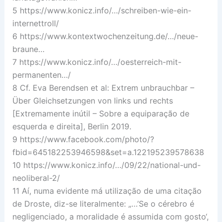
5 https://www.konicz.info/…/schreiben-wie-ein-
internettroll/
6 https://www.kontextwochenzeitung.de/…/neue-
braune…
7 https://www.konicz.info/…/oesterreich-mit-
permanenten…/
8 Cf. Eva Berendsen et al: Extrem unbrauchbar –
Über Gleichsetzungen von links und rechts
[Extremamente inútil – Sobre a equiparação de
esquerda e direita], Berlin 2019.
9 https://www.facebook.com/photo/?
fbid=645182253946598&set=a.122195239578638
10 https://www.konicz.info/…/09/22/national-und-
neoliberal-2/
11 Aí, numa evidente má utilização de uma citação
de Droste, diz-se literalmente: „…’Se o cérebro é
negligenciado, a moralidade é assumida com gosto‘,