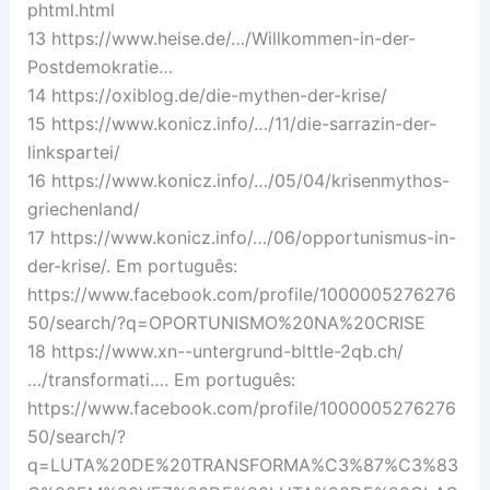
phtml.html
13 https://www.heise.de/…/Willkommen-in-der-
Postdemokratie…
14 https://oxiblog.de/die-mythen-der-krise/
15 https://www.konicz.info/…/11/die-sarrazin-der-
linkspartei/
16 https://www.konicz.info/…/05/04/krisenmythos-
griechenland/
17 https://www.konicz.info/…/06/opportunismus-in-
der-krise/. Em português:
https://www.facebook.com/profile/1000005276276
50/search/?q=OPORTUNISMO%20NA%20CRISE
18 https://www.xn--untergrund-blttle-2qb.ch/
…/transformati…. Em português:
https://www.facebook.com/profile/1000005276276
50/search/?
q=LUTA%20DE%20TRANSFORMA%C3%87%C3%83