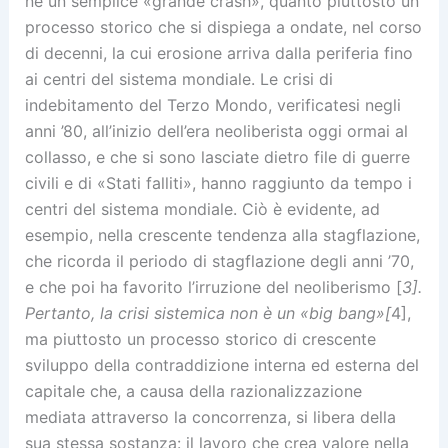
né un semplice «grande crash», quanto piuttosto un
processo storico che si dispiega a ondate, nel corso
di decenni, la cui erosione arriva dalla periferia fino
ai centri del sistema mondiale. Le crisi di
indebitamento del Terzo Mondo, verificatesi negli
anni ’80, all’inizio dell’era neoliberista oggi ormai al
collasso, e che si sono lasciate dietro file di guerre
civili e di «Stati falliti», hanno raggiunto da tempo i
centri del sistema mondiale. Ciò è evidente, ad
esempio, nella crescente tendenza alla stagflazione,
che ricorda il periodo di stagflazione degli anni ’70,
e che poi ha favorito l’irruzione del neoliberismo [
3].
Pertanto, la crisi sistemica non è un «big bang»[
4],
ma piuttosto un processo storico di crescente
sviluppo della contraddizione interna ed esterna del
capitale che, a causa della razionalizzazione
mediata attraverso la concorrenza, si libera della
sua stessa sostanza: il lavoro che crea valore nella