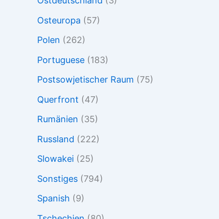
Ostdeutschland
(3)
Osteuropa
(57)
Polen
(262)
Portuguese
(183)
Postsowjetischer Raum
(75)
Querfront
(47)
Rumänien
(35)
Russland
(222)
Slowakei
(25)
Sonstiges
(794)
Spanish
(9)
Tschechien
(80)