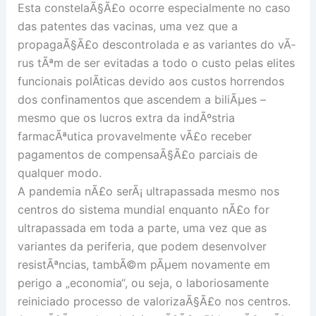
Esta constelaÃ§Ã£o ocorre especialmente no caso
das patentes das vacinas, uma vez que a
propagaÃ§Ã£o descontrolada e as variantes do vÃ­
rus tÃªm de ser evitadas a todo o custo pelas elites
funcionais polÃ­ticas devido aos custos horrendos
dos confinamentos que ascendem a biliÃµes –
mesmo que os lucros extra da indÃºstria
farmacÃªutica provavelmente vÃ£o receber
pagamentos de compensaÃ§Ã£o parciais de
qualquer modo.
A pandemia nÃ£o serÃ¡ ultrapassada mesmo nos
centros do sistema mundial enquanto nÃ£o for
ultrapassada em toda a parte, uma vez que as
variantes da periferia, que podem desenvolver
resistÃªncias, tambÃ©m pÃµem novamente em
perigo a „economia“, ou seja, o laboriosamente
reiniciado processo de valorizaÃ§Ã£o nos centros.