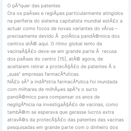
O pÃ³quer das patentes
Ora os paÃ­ses e regiÃµes particularmente atingidos
na periferia do sistema capitalista mundial estÃ£o a
actuar como focos de novas variantes do vÃ­rus –
precisamente devido Ã polÃ­tica pandÃ©mica dos
centros atÃ© aqui. O ritmo global lento da
vacinaÃ§Ã£o deve-se em grande parte Ã recusa
dos paÃ­ses do centro [15], atÃ© agora, de
aceitarem retirar a protecÃ§Ã£o de patentes Ã s
„suas“ empresas farmacÃªuticas.
NÃ£o sÃ³ a indÃºstria farmacÃªutica foi inundada
com milhares de milhÃµes apÃ³s o surto
pandÃ©mico para compensar os anos de
negligÃªncia na investigaÃ§Ã£o de vacinas, como
tambÃ©m se esperava que gerasse lucros extra
atravÃ©s da protecÃ§Ã£o das patentes das vacinas
pesquisadas em grande parte com o dinheiro dos