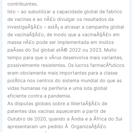
contribuintes.
Isto – ao subutilizar a capacidade global de fabrico
de vacinas e ao nÃ£o divulgar os resultados da
investigaÃ§Ã£o – estÃ¡ a atrasar a campanha global
de vacinaÃ§Ã£o, de modo que a vacinaÃ§Ã£o em
massa nÃ£o pode ser implementada em muitos
paÃ­ses do Sul global atÃ© 2022 ou 2023. Muito
tempo para que o vÃ­rus desenvolva mais variantes,
possivelmente resistentes. Os lucros farmacÃªuticos
eram obviamente mais importantes para a classe
polÃ­tica nos centros do sistema mundial do que as
vidas humanas na periferia e uma luta global
eficiente contra a pandemia.
As disputas globais sobre a libertaÃ§Ã£o de
patentes das vacinas aqueceram a partir de
Outubro de 2020, quando a Ãndia e a Ãfrica do Sul
apresentaram um pedido Ã OrganizaÃ§Ã£o