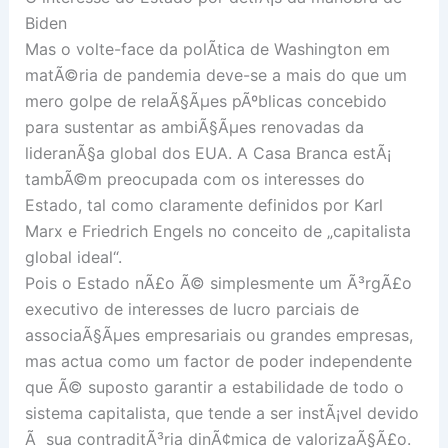
Biden
Mas o volte-face da polÃ­tica de Washington em
matÃ©ria de pandemia deve-se a mais do que um
mero golpe de relaÃ§Ãµes pÃºblicas concebido
para sustentar as ambiÃ§Ãµes renovadas da
lideranÃ§a global dos EUA. A Casa Branca estÃ¡
tambÃ©m preocupada com os interesses do
Estado, tal como claramente definidos por Karl
Marx e Friedrich Engels no conceito de „capitalista
global ideal“.
Pois o Estado nÃ£o Ã© simplesmente um Ã³rgÃ£o
executivo de interesses de lucro parciais de
associaÃ§Ãµes empresariais ou grandes empresas,
mas actua como um factor de poder independente
que Ã© suposto garantir a estabilidade de todo o
sistema capitalista, que tende a ser instÃ¡vel devido
Ã sua contraditÃ³ria dinÃ¢mica de valorizaÃ§Ã£o.