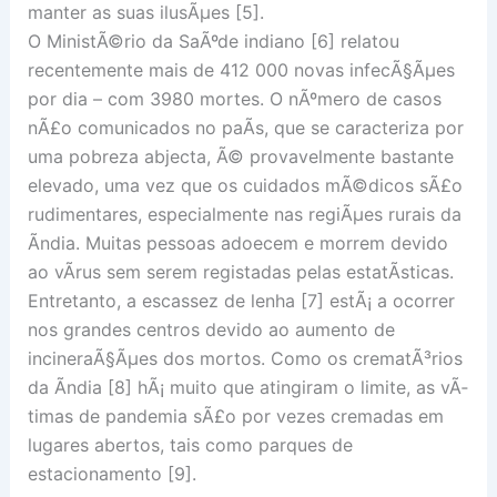
manter as suas ilusÃµes [5].
O MinistÃ©rio da SaÃºde indiano [6] relatou
recentemente mais de 412 000 novas infecÃ§Ãµes
por dia – com 3980 mortes. O nÃºmero de casos
nÃ£o comunicados no paÃ­s, que se caracteriza por
uma pobreza abjecta, Ã© provavelmente bastante
elevado, uma vez que os cuidados mÃ©dicos sÃ£o
rudimentares, especialmente nas regiÃµes rurais da
Ãndia. Muitas pessoas adoecem e morrem devido
ao vÃ­rus sem serem registadas pelas estatÃ­sticas.
Entretanto, a escassez de lenha [7] estÃ¡ a ocorrer
nos grandes centros devido ao aumento de
incineraÃ§Ãµes dos mortos. Como os crematÃ³rios
da Ãndia [8] hÃ¡ muito que atingiram o limite, as vÃ­
timas de pandemia sÃ£o por vezes cremadas em
lugares abertos, tais como parques de
estacionamento [9].