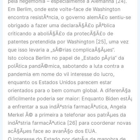
pela hegemonia – especialmente a Alemanha [24].
Em Berlim, onde este volte-face de Washington
encontra resistÃªncia, o governo alemÃ£o sentiu-se
obrigado a fazer uma declaraÃ§Ã£o pÃºblica
criticando a aboliÃ§Ã£o da protecÃ§Ã£o de
patentes pretendida por Washington [25], uma vez
que isso levaria a „sÃ©rias complicaÃ§Ãµes“.
Isto coloca Berlim no papel de „Estado pÃ¡ria“ da
polÃ­tica pandÃ©mica, sabotando a luta contra a
pandemia em nome do vil interesse do lucro,
enquanto os Estados Unidos parecem estar
orientados para o bem comum global. A diferenÃ§a
dificilmente poderia ser maior: Enquanto Biden estÃ¡
a enfrentar a sua indÃºstria farmacÃªutica, Angela
Merkel Ã© a primeira a telefonar aos patrÃµes da
indÃºstria farmacÃªutica [26] para coordenar novas
acÃ§Ãµes face ao avanÃ§o dos EUA.
O interesse do Estado por detrÃ¡s da manobra de