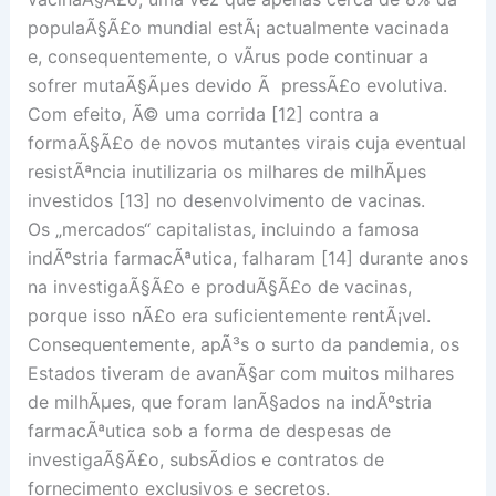
populaÃ§Ã£o mundial estÃ¡ actualmente vacinada
e, consequentemente, o vÃ­rus pode continuar a
sofrer mutaÃ§Ãµes devido Ã pressÃ£o evolutiva.
Com efeito, Ã© uma corrida [12] contra a
formaÃ§Ã£o de novos mutantes virais cuja eventual
resistÃªncia inutilizaria os milhares de milhÃµes
investidos [13] no desenvolvimento de vacinas.
Os „mercados“ capitalistas, incluindo a famosa
indÃºstria farmacÃªutica, falharam [14] durante anos
na investigaÃ§Ã£o e produÃ§Ã£o de vacinas,
porque isso nÃ£o era suficientemente rentÃ¡vel.
Consequentemente, apÃ³s o surto da pandemia, os
Estados tiveram de avanÃ§ar com muitos milhares
de milhÃµes, que foram lanÃ§ados na indÃºstria
farmacÃªutica sob a forma de despesas de
investigaÃ§Ã£o, subsÃ­dios e contratos de
fornecimento exclusivos e secretos.