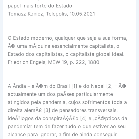
papel mais forte do Estado
Tomasz Konicz, Telepolis, 10.05.2021
O Estado moderno, qualquer que seja a sua forma,
Ã© uma mÃ¡quina essencialmente capitalista, o
Estado dos capitalistas, o capitalista global ideal.
Friedrich Engels, MEW 19, p. 222, 1880
A Ãndia – alÃ©m do Brasil [1] e do Nepal [2] – Ã©
actualmente um dos paÃ­ses particularmente
atingidos pela pandemia, cujos sofrimentos toda a
direita alemÃ£ [3] de pensadores transversais,
ideÃ³logos da conspiraÃ§Ã£o [4] e „cÃ©pticos da
pandemia“ tem de fazer tudo o que estiver ao seu
alcance para ignorar, a fim de ainda conseguir