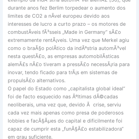
durante anos fez Berlim torpedear o aumento dos
limites de CO2 a nÃ­vel europeu devido aos
interesses de lucro a curto prazo – os motores de
combustÃ­veis fÃ³sseis „Made in Germany“ sÃ£o
extremamente rentÃ¡veis. Uma vez que Merkel agiu
como o braÃ§o polÃ­tico da indÃºstria automÃ³vel
nesta questÃ£o, as empresas automobilÃ­sticas
alemÃ£s nÃ£o tiveram a pressÃ£o necessÃ¡ria para
inovar, tendo ficado para trÃ¡s em sistemas de
propulsÃ£o alternativos.
O papel do Estado como „capitalista global ideal“
foi de facto esquecido nas Ãºltimas dÃ©cadas
neoliberais, uma vez que, devido Ã crise, serviu
cada vez mais apenas como presa de poderosos
lobbies e facÃ§Ãµes do capital e dificilmente foi
capaz de cumprir esta „funÃ§Ã£o estabilizadora“
em grau suficiente.