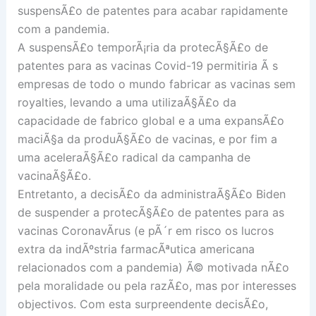
suspensÃ£o de patentes para acabar rapidamente
com a pandemia.
A suspensÃ£o temporÃ¡ria da protecÃ§Ã£o de
patentes para as vacinas Covid-19 permitiria Ã s
empresas de todo o mundo fabricar as vacinas sem
royalties, levando a uma utilizaÃ§Ã£o da
capacidade de fabrico global e a uma expansÃ£o
maciÃ§a da produÃ§Ã£o de vacinas, e por fim a
uma aceleraÃ§Ã£o radical da campanha de
vacinaÃ§Ã£o.
Entretanto, a decisÃ£o da administraÃ§Ã£o Biden
de suspender a protecÃ§Ã£o de patentes para as
vacinas CoronavÃ­rus (e pÃ´r em risco os lucros
extra da indÃºstria farmacÃªutica americana
relacionados com a pandemia) Ã© motivada nÃ£o
pela moralidade ou pela razÃ£o, mas por interesses
objectivos. Com esta surpreendente decisÃ£o,