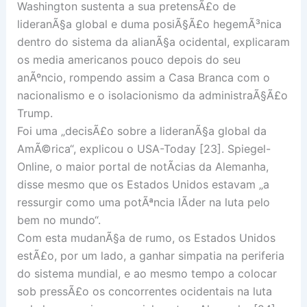
Washington sustenta a sua pretensÃ£o de
lideranÃ§a global e duma posiÃ§Ã£o hegemÃ³nica
dentro do sistema da alianÃ§a ocidental, explicaram
os media americanos pouco depois do seu
anÃºncio, rompendo assim a Casa Branca com o
nacionalismo e o isolacionismo da administraÃ§Ã£o
Trump.
Foi uma „decisÃ£o sobre a lideranÃ§a global da
AmÃ©rica“, explicou o USA-Today [23]. Spiegel-
Online, o maior portal de notÃ­cias da Alemanha,
disse mesmo que os Estados Unidos estavam „a
ressurgir como uma potÃªncia lÃ­der na luta pelo
bem no mundo“.
Com esta mudanÃ§a de rumo, os Estados Unidos
estÃ£o, por um lado, a ganhar simpatia na periferia
do sistema mundial, e ao mesmo tempo a colocar
sob pressÃ£o os concorrentes ocidentais na luta