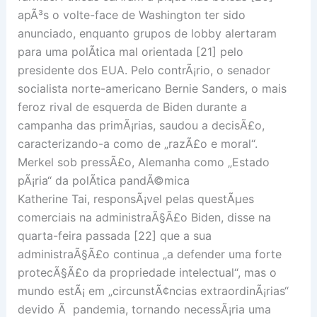
apÃ³s o volte-face de Washington ter sido
anunciado, enquanto grupos de lobby alertaram
para uma polÃ­tica mal orientada [21] pelo
presidente dos EUA. Pelo contrÃ¡rio, o senador
socialista norte-americano Bernie Sanders, o mais
feroz rival de esquerda de Biden durante a
campanha das primÃ¡rias, saudou a decisÃ£o,
caracterizando-a como de „razÃ£o e moral“.
Merkel sob pressÃ£o, Alemanha como „Estado
pÃ¡ria“ da polÃ­tica pandÃ©mica
Katherine Tai, responsÃ¡vel pelas questÃµes
comerciais na administraÃ§Ã£o Biden, disse na
quarta-feira passada [22] que a sua
administraÃ§Ã£o continua „a defender uma forte
protecÃ§Ã£o da propriedade intelectual“, mas o
mundo estÃ¡ em „circunstÃ¢ncias extraordinÃ¡rias“
devido Ã pandemia, tornando necessÃ¡ria uma