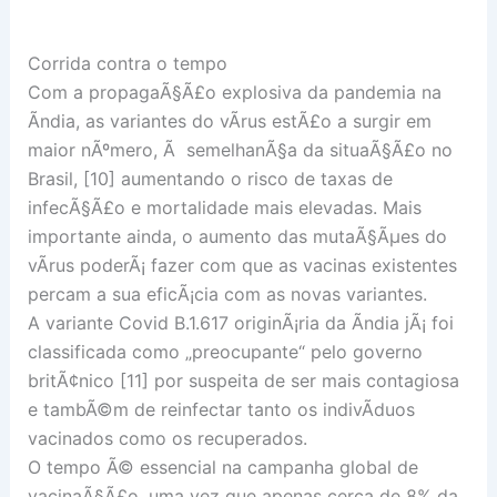
Corrida contra o tempo
Com a propagaÃ§Ã£o explosiva da pandemia na
Ãndia, as variantes do vÃ­rus estÃ£o a surgir em
maior nÃºmero, Ã semelhanÃ§a da situaÃ§Ã£o no
Brasil, [10] aumentando o risco de taxas de
infecÃ§Ã£o e mortalidade mais elevadas. Mais
importante ainda, o aumento das mutaÃ§Ãµes do
vÃ­rus poderÃ¡ fazer com que as vacinas existentes
percam a sua eficÃ¡cia com as novas variantes.
A variante Covid B.1.617 originÃ¡ria da Ãndia jÃ¡ foi
classificada como „preocupante“ pelo governo
britÃ¢nico [11] por suspeita de ser mais contagiosa
e tambÃ©m de reinfectar tanto os indivÃ­duos
vacinados como os recuperados.
O tempo Ã© essencial na campanha global de
vacinaÃ§Ã£o, uma vez que apenas cerca de 8% da