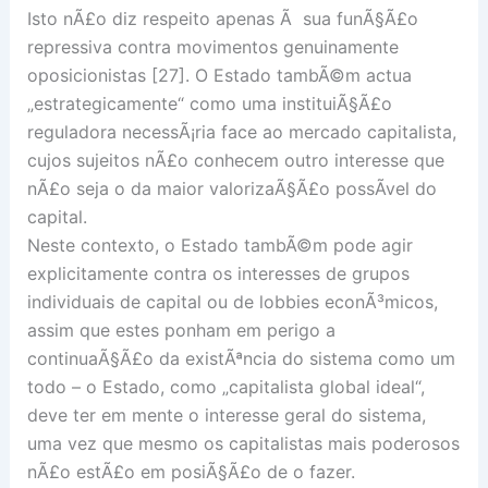
Isto nÃ£o diz respeito apenas Ã sua funÃ§Ã£o
repressiva contra movimentos genuinamente
oposicionistas [27]. O Estado tambÃ©m actua
„estrategicamente“ como uma instituiÃ§Ã£o
reguladora necessÃ¡ria face ao mercado capitalista,
cujos sujeitos nÃ£o conhecem outro interesse que
nÃ£o seja o da maior valorizaÃ§Ã£o possÃ­vel do
capital.
Neste contexto, o Estado tambÃ©m pode agir
explicitamente contra os interesses de grupos
individuais de capital ou de lobbies econÃ³micos,
assim que estes ponham em perigo a
continuaÃ§Ã£o da existÃªncia do sistema como um
todo – o Estado, como „capitalista global ideal“,
deve ter em mente o interesse geral do sistema,
uma vez que mesmo os capitalistas mais poderosos
nÃ£o estÃ£o em posiÃ§Ã£o de o fazer.