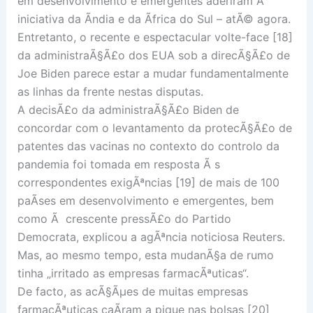
em desenvolvimento e emergentes aderiram Ã
iniciativa da Ãndia e da Ãfrica do Sul – atÃ© agora.
Entretanto, o recente e espectacular volte-face [18]
da administraÃ§Ã£o dos EUA sob a direcÃ§Ã£o de
Joe Biden parece estar a mudar fundamentalmente
as linhas da frente nestas disputas.
A decisÃ£o da administraÃ§Ã£o Biden de
concordar com o levantamento da protecÃ§Ã£o de
patentes das vacinas no contexto do controlo da
pandemia foi tomada em resposta Ã s
correspondentes exigÃªncias [19] de mais de 100
paÃ­ses em desenvolvimento e emergentes, bem
como Ã crescente pressÃ£o do Partido
Democrata, explicou a agÃªncia noticiosa Reuters.
Mas, ao mesmo tempo, esta mudanÃ§a de rumo
tinha „irritado as empresas farmacÃªuticas“.
De facto, as acÃ§Ãµes de muitas empresas
farmacÃªuticas caÃ­ram a pique nas bolsas [20]