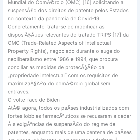
Mundial do ComÃ©rcio (OMC) [16] solicitando a
suspensÃ£o dos direitos de patente pelos Estados
no contexto da pandemia de Covid-19.
Concretamente, trata-se de modificar as
disposiÃ§Ãµes relevantes do tratado TRIPS [17] da
OMC (Trade-Related Aspects of Intellectual
Property Rights), negociado durante o auge do
neoliberalismo entre 1986 e 1994, que procura
conciliar as medidas de protecÃ§Ã£o da
„propriedade intelectual“ com os requisitos de
maximizaÃ§Ã£o do comÃ©rcio global sem
entraves.
O volte-face de Biden
AtÃ© agora, todos os paÃ­ses industrializados com
fortes lobbies farmacÃªuticos se recusaram a ceder
Ã s exigÃªncias de suspensÃ£o do regime de
patentes, enquanto mais de uma centena de paÃ­ses