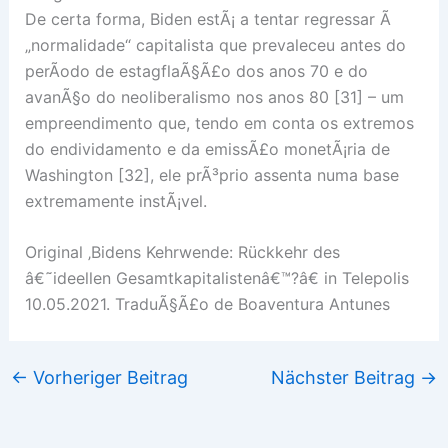
De certa forma, Biden estÃ¡ a tentar regressar Ã
„normalidade“ capitalista que prevaleceu antes do
perÃ­odo de estagflaÃ§Ã£o dos anos 70 e do
avanÃ§o do neoliberalismo nos anos 80 [31] – um
empreendimento que, tendo em conta os extremos
do endividamento e da emissÃ£o monetÃ¡ria de
Washington [32], ele prÃ³prio assenta numa base
extremamente instÃ¡vel.
Original ‚Bidens Kehrwende: Rückkehr des
â€˜ideellen Gesamtkapitalistenâ€™?â€ in Telepolis
10.05.2021. TraduÃ§Ã£o de Boaventura Antunes
←
Vorheriger Beitrag
Nächster Beitrag
→