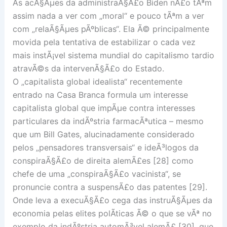
As acÃ§Ãµes da administraÃ§Ã£o Biden nÃ£o tÃªm
assim nada a ver com „moral“ e pouco tÃªm a ver
com „relaÃ§Ãµes pÃºblicas“. Ela Ã© principalmente
movida pela tentativa de estabilizar o cada vez
mais instÃ¡vel sistema mundial do capitalismo tardio
atravÃ©s da intervenÃ§Ã£o do Estado.
O „capitalista global idealista“ recentemente
entrado na Casa Branca formula um interesse
capitalista global que impÃµe contra interesses
particulares da indÃºstria farmacÃªutica – mesmo
que um Bill Gates, alucinadamente considerado
pelos „pensadores transversais“ e ideÃ³logos da
conspiraÃ§Ã£o de direita alemÃ£es [28] como
chefe de uma „conspiraÃ§Ã£o vacinista“, se
pronuncie contra a suspensÃ£o das patentes [29].
Onde leva a execuÃ§Ã£o cega das instruÃ§Ãµes da
economia pelas elites polÃ­ticas Ã© o que se vÃª no
exemplo da indÃºstria automÃ³vel alemÃ£ [30], que