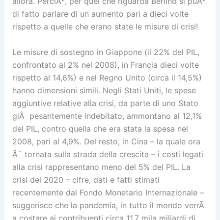
allora. PerciÃ², per quel che riguarda Berlino si puÃ²
di fatto parlare di un aumento pari a dieci volte
rispetto a quelle che erano state le misure di crisi!
Le misure di sostegno in Giappone (il 22% del PIL,
confrontato al 2% nel 2008), in Francia dieci volte
rispetto al 14,6%) e nel Regno Unito (circa il 14,5%)
hanno dimensioni simili. Negli Stati Uniti, le spese
aggiuntive relative alla crisi, da parte di uno Stato
giÃ pesantemente indebitato, ammontano al 12,1%
del PIL, contro quella che era stata la spesa nel
2008, pari al 4,9%. Del resto, in Cina – la quale ora
Ã¨ tornata sulla strada della crescita – i costi legati
alla crisi rappresentano meno del 5% del PIL. La
crisi del 2020 – cifre, dati e fatti stimati
recentemente dal Fondo Monetario Internazionale –
suggerisce che la pandemia, in tutto il mondo verrÃ
a costare ai contribuenti circa 11,7 mila miliardi di