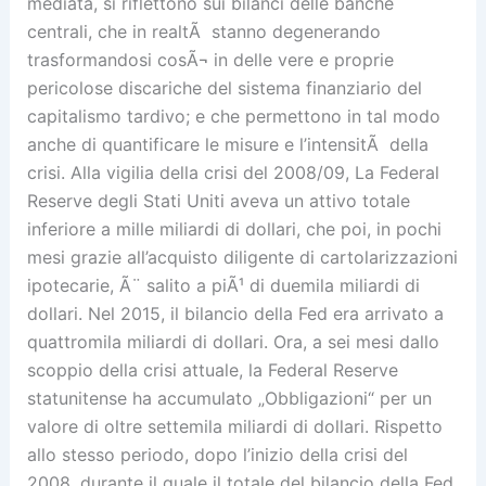
mediata, si riflettono sui bilanci delle banche
centrali, che in realtÃ stanno degenerando
trasformandosi cosÃ¬ in delle vere e proprie
pericolose discariche del sistema finanziario del
capitalismo tardivo; e che permettono in tal modo
anche di quantificare le misure e l’intensitÃ della
crisi. Alla vigilia della crisi del 2008/09, La Federal
Reserve degli Stati Uniti aveva un attivo totale
inferiore a mille miliardi di dollari, che poi, in pochi
mesi grazie all’acquisto diligente di cartolarizzazioni
ipotecarie, Ã¨ salito a piÃ¹ di duemila miliardi di
dollari. Nel 2015, il bilancio della Fed era arrivato a
quattromila miliardi di dollari. Ora, a sei mesi dallo
scoppio della crisi attuale, la Federal Reserve
statunitense ha accumulato „Obbligazioni“ per un
valore di oltre settemila miliardi di dollari. Rispetto
allo stesso periodo, dopo l’inizio della crisi del
2008, durante il quale il totale del bilancio della Fed