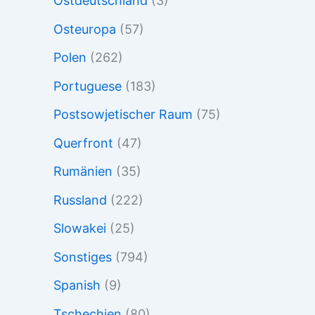
Ostdeutschland
(3)
Osteuropa
(57)
Polen
(262)
Portuguese
(183)
Postsowjetischer Raum
(75)
Querfront
(47)
Rumänien
(35)
Russland
(222)
Slowakei
(25)
Sonstiges
(794)
Spanish
(9)
Tschechien
(80)