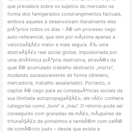
que prevalece sobre os sujeitos do mercado na
forma dos famigerados constrangimentos factuais,
embora aqueles a desenvolvam literalmente eles
prÃ³prios todos os dias – Ã© um processo cego
auto-referencial, que tem por mÃ¡xima apenas a
valorizaÃ§Ã£o maior e mais segura. Ã‰ uma
abstraÃ§Ã£o real social global, impulsionada por
uma dinÃ¢mica prÃ³pria destrutiva, atravÃ©s da
qual Ã© acumulado trabalho abstracto „morto“,
mudando sucessivamente de forma (dinheiro,
mercadoria, trabalho assalariado). Portanto, o
capital Ã© cego para as consequÃªncias sociais da
sua ilimitada autopropagaÃ§Ã£o, ele nÃ£o conhece
categorias como „bom“ e „mau“. O retorno pode ser
conseguido com granadas de mÃ£o, mÃ¡quinas de
trituraÃ§Ã£o de pintainhos e tambÃ©m com cafÃ©
de comÃ©rcio justo – desde que exista a