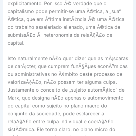
explicitamente. Por isso Ã© verdade que o
capitalismo pode permitir-se uma Ã©tica, a „sua“
Ã©tica, que em Ãºltima instÃ¢ncia Ã© uma Ã©tica
do trabalho assalariado alienado, uma Ã©tica de
submissÃ£o Ã heteronomia da relaÃ§Ã£o de
capital.
Isto naturalmente nÃ£o quer dizer que as mÃ¡scaras
de carÃ¡cter, que cumprem funÃ§Ãµes econÃ³micas
ou administrativas no Ã¢mbito deste processo de
valorizaÃ§Ã£o, nÃ£o possam ter alguma culpa.
Justamente o conceito de „sujeito automÃ¡tico“ de
Marx, que designa nÃ£o apenas o automovimento
do capital como sujeito no plano macro do
conjunto da sociedade, pode esclarecer a
relaÃ§Ã£o entre culpa individual e coerÃ§Ã£o
sistÃ©mica. Ele torna claro, no plano micro do