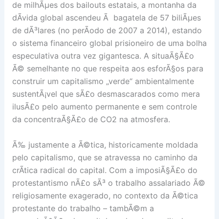
de milhÃµes dos bailouts estatais, a montanha da
dÃ­vida global ascendeu Ã bagatela de 57 biliÃµes
de dÃ³lares (no perÃ­odo de 2007 a 2014), estando
o sistema financeiro global prisioneiro de uma bolha
especulativa outra vez gigantesca. A situaÃ§Ã£o
Ã© semelhante no que respeita aos esforÃ§os para
construir um capitalismo „verde“ ambientalmente
sustentÃ¡vel que sÃ£o desmascarados como mera
ilusÃ£o pelo aumento permanente e sem controle
da concentraÃ§Ã£o de CO2 na atmosfera.
Ã‰ justamente a Ã©tica, historicamente moldada
pelo capitalismo, que se atravessa no caminho da
crÃ­tica radical do capital. Com a imposiÃ§Ã£o do
protestantismo nÃ£o sÃ³ o trabalho assalariado Ã©
religiosamente exagerado, no contexto da Ã©tica
protestante do trabalho – tambÃ©m a