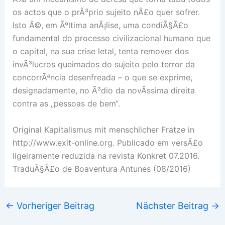
os actos que o prÃ³prio sujeito nÃ£o quer sofrer.
Isto Ã©, em Ãºltima anÃ¡lise, uma condiÃ§Ã£o
fundamental do processo civilizacional humano que
o capital, na sua crise letal, tenta remover dos
invÃ³lucros queimados do sujeito pelo terror da
concorrÃªncia desenfreada – o que se exprime,
designadamente, no Ã³dio da novÃ­ssima direita
contra as „pessoas de bem“.
Original Kapitalismus mit menschlicher Fratze in
http://www.exit-online.org. Publicado em versÃ£o
ligeiramente reduzida na revista Konkret 07.2016.
TraduÃ§Ã£o de Boaventura Antunes (08/2016)
←
Vorheriger Beitrag
Nächster Beitrag
→