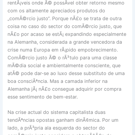
rentÃ¡veis onde Ã© possÃ­vel obter retorno mesmo
com os altamente apreciados produtos do
„comÃ©rcio justo“. Porque nÃ£o se trata de outra
coisa no caso do sector do comÃ©rcio justo, que
nÃ£o por acaso se estÃ¡ expandindo especialmente
na Alemanha, considerada a grande vencedora da
crise numa Europa em rÃ¡pido empobrecimento.
ComÃ©rcio justo Ã© o rÃ³tulo para uma classe
mÃ©dia social e ambientalmente consciente, que
atÃ© pode dar-se ao luxo desse substituto de uma
boa consciÃªncia. Mas a camada inferior na
Alemanha jÃ¡ nÃ£o consegue adquirir por compra
esse sentimento de bem-estar.
Na crise actual do sistema capitalista duas
tendÃªncias opostas ganham dinÃ¢mica. Por um
lado, a prÃ³pria ala esquerda do sector do