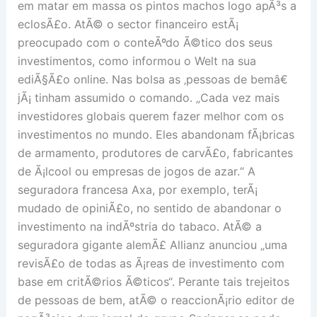
em matar em massa os pintos machos logo apÃ³s a
eclosÃ£o. AtÃ© o sector financeiro estÃ¡
preocupado com o conteÃºdo Ã©tico dos seus
investimentos, como informou o Welt na sua
ediÃ§Ã£o online. Nas bolsa as ‚pessoas de bemâ€
jÃ¡ tinham assumido o comando. „Cada vez mais
investidores globais querem fazer melhor com os
investimentos no mundo. Eles abandonam fÃ¡bricas
de armamento, produtores de carvÃ£o, fabricantes
de Ã¡lcool ou empresas de jogos de azar.“ A
seguradora francesa Axa, por exemplo, terÃ¡
mudado de opiniÃ£o, no sentido de abandonar o
investimento na indÃºstria do tabaco. AtÃ© a
seguradora gigante alemÃ£ Allianz anunciou „uma
revisÃ£o de todas as Ã¡reas de investimento com
base em critÃ©rios Ã©ticos“. Perante tais trejeitos
de pessoas de bem, atÃ© o reaccionÃ¡rio editor de