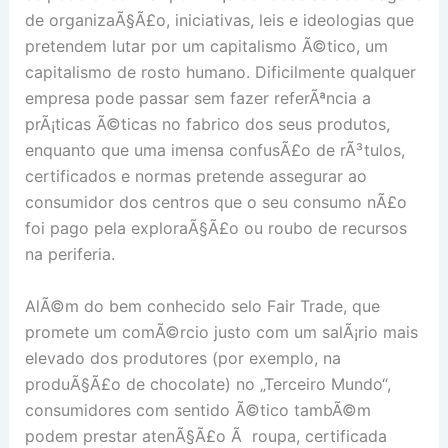
de organizaÃ§Ã£o, iniciativas, leis e ideologias que
pretendem lutar por um capitalismo Ã©tico, um
capitalismo de rosto humano. Dificilmente qualquer
empresa pode passar sem fazer referÃªncia a
prÃ¡ticas Ã©ticas no fabrico dos seus produtos,
enquanto que uma imensa confusÃ£o de rÃ³tulos,
certificados e normas pretende assegurar ao
consumidor dos centros que o seu consumo nÃ£o
foi pago pela exploraÃ§Ã£o ou roubo de recursos
na periferia.
AlÃ©m do bem conhecido selo Fair Trade, que
promete um comÃ©rcio justo com um salÃ¡rio mais
elevado dos produtores (por exemplo, na
produÃ§Ã£o de chocolate) no „Terceiro Mundo“,
consumidores com sentido Ã©tico tambÃ©m
podem prestar atenÃ§Ã£o Ã roupa, certificada