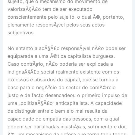
sujeito, que o mecanismo do movimento de
valorizaÃ§Ã£o tem de ser executado
conscientemente pelo sujeito, o qual Ã©, portanto,
plenamente responsÃ¡vel pelos seus actos
subjectivos.
No entanto a acÃ§Ã£o responsÃ¡vel nÃ£o pode ser
equiparada a uma Ã©tica capitalista burguesa.
Caso contrÃ¡rio, nÃ£o poderia ser explicada a
indignaÃ§Ã£o social realmente existente com os
excessos e absurdos do capital, que se tornou a
base para o negÃ³cio do sector do comÃ©rcio
justo e de facto desencadeou o primeiro impulso de
uma „politizaÃ§Ã£o“ anticapitalista. A capacidade
de distinguir entre o bem e o mal resulta da
capacidade de empatia das pessoas, com a qual
podem ser partilhadas injustiÃ§as, sofrimento e dor.
Ã‰ um mecanismo de defesa que torna tabu todos