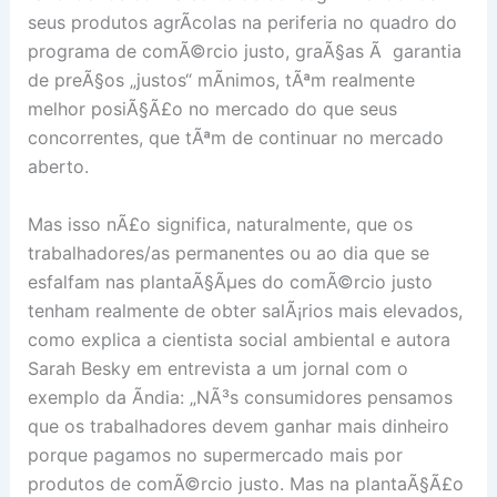
seus produtos agrÃ­colas na periferia no quadro do
programa de comÃ©rcio justo, graÃ§as Ã garantia
de preÃ§os „justos“ mÃ­nimos, tÃªm realmente
melhor posiÃ§Ã£o no mercado do que seus
concorrentes, que tÃªm de continuar no mercado
aberto.
Mas isso nÃ£o significa, naturalmente, que os
trabalhadores/as permanentes ou ao dia que se
esfalfam nas plantaÃ§Ãµes do comÃ©rcio justo
tenham realmente de obter salÃ¡rios mais elevados,
como explica a cientista social ambiental e autora
Sarah Besky em entrevista a um jornal com o
exemplo da Ãndia: „NÃ³s consumidores pensamos
que os trabalhadores devem ganhar mais dinheiro
porque pagamos no supermercado mais por
produtos de comÃ©rcio justo. Mas na plantaÃ§Ã£o