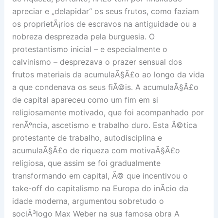
apreciar e „delapidar“ os seus frutos, como faziam
os proprietÃ¡rios de escravos na antiguidade ou a
nobreza desprezada pela burguesia. O
protestantismo inicial – e especialmente o
calvinismo – desprezava o prazer sensual dos
frutos materiais da acumulaÃ§Ã£o ao longo da vida
a que condenava os seus fiÃ©is. A acumulaÃ§Ã£o
de capital apareceu como um fim em si
religiosamente motivado, que foi acompanhado por
renÃºncia, ascetismo e trabalho duro. Esta Ã©tica
protestante de trabalho, autodisciplina e
acumulaÃ§Ã£o de riqueza com motivaÃ§Ã£o
religiosa, que assim se foi gradualmente
transformando em capital, Ã© que incentivou o
take-off do capitalismo na Europa do inÃ­cio da
idade moderna, argumentou sobretudo o
sociÃ³logo Max Weber na sua famosa obra A