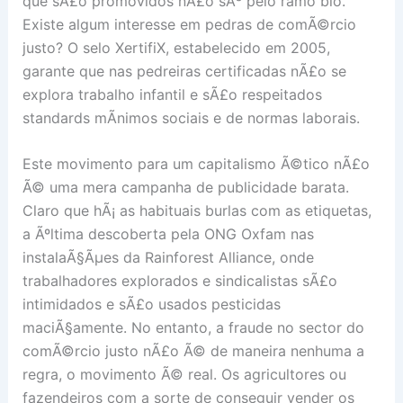
que sÃ£o promovidos nÃ£o sÃ³ pelo ramo bio.
Existe algum interesse em pedras de comÃ©rcio
justo? O selo XertifiX, estabelecido em 2005,
garante que nas pedreiras certificadas nÃ£o se
explora trabalho infantil e sÃ£o respeitados
standards mÃ­nimos sociais e de normas laborais.
Este movimento para um capitalismo Ã©tico nÃ£o
Ã© uma mera campanha de publicidade barata.
Claro que hÃ¡ as habituais burlas com as etiquetas,
a Ãºltima descoberta pela ONG Oxfam nas
instalaÃ§Ãµes da Rainforest Alliance, onde
trabalhadores explorados e sindicalistas sÃ£o
intimidados e sÃ£o usados pesticidas
maciÃ§amente. No entanto, a fraude no sector do
comÃ©rcio justo nÃ£o Ã© de maneira nenhuma a
regra, o movimento Ã© real. Os agricultores ou
fazendeiros com a sorte de conseguir vender os