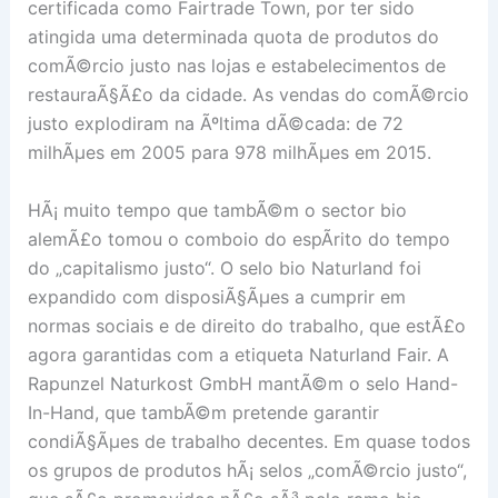
certificada como Fairtrade Town, por ter sido
atingida uma determinada quota de produtos do
comÃ©rcio justo nas lojas e estabelecimentos de
restauraÃ§Ã£o da cidade. As vendas do comÃ©rcio
justo explodiram na Ãºltima dÃ©cada: de 72
milhÃµes em 2005 para 978 milhÃµes em 2015.
HÃ¡ muito tempo que tambÃ©m o sector bio
alemÃ£o tomou o comboio do espÃ­rito do tempo
do „capitalismo justo“. O selo bio Naturland foi
expandido com disposiÃ§Ãµes a cumprir em
normas sociais e de direito do trabalho, que estÃ£o
agora garantidas com a etiqueta Naturland Fair. A
Rapunzel Naturkost GmbH mantÃ©m o selo Hand-
In-Hand, que tambÃ©m pretende garantir
condiÃ§Ãµes de trabalho decentes. Em quase todos
os grupos de produtos hÃ¡ selos „comÃ©rcio justo“,