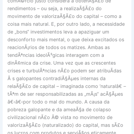
comÃ©rcio justo considera a obtenÃ§Ã£o de
rendimentos – ou seja, a realizaÃ§Ã£o do
movimento de valorizaÃ§Ã£o do capital – como a
coisa mais natural. E, por outro lado, a necessidade
de „bons“ investimentos leva a apaziguar um
desconforto mais mental, o que deixa excitados os
reacionÃ¡rios de todos os matizes. Ambas as
tendÃªncias ideolÃ³gicas interagem com a
dinÃ¢mica da crise. Uma vez que as crescentes
crises e turbulÃªncias nÃ£o podem ser atribuÃ­das
Ã s galopantes contradiÃ§Ãµes internas da
relaÃ§Ã£o de capital – imaginada como ’naturalâ€ –
tÃªm de ser responsabilizadas as „mÃ¡s“ acÃ§Ãµes
â€‹â€‹por todo o mal do mundo. A causa da
pobreza galopante e da ameaÃ§a de colapso
civilizacional nÃ£o Ã© vista no movimento de
valorizaÃ§Ã£o (naturalizado) do capital, mas sÃ£o
os lucros com produtos e serviÃ§os eticamente