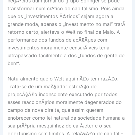
negÃ³cios dum jornal do grupo Springer se pode
transformar num crÃ­tico do capitalismo. Pois ainda
que os „investimentos Ã©ticos“ sejam agora a
grande moda, apenas o „investimento no mal“ trarÃ¡
retorno certo, alertava o Welt no final de Maio. A
performance dos fundos de acÃ§Ãµes com
investimentos moralmente censurÃ¡veis teria
ultrapassado facilmente a dos „fundos de gente de
bem“.
Naturalmente que o Welt aqui nÃ£o tem razÃ£o.
Trata-se de um maÃ§ador esforÃ§o de
projecÃ§Ã£o inconsciente executado por todos
esses reaccionÃ¡rios moralmente degenerados do
campo da nova direita, que assim querem
enobrecer como lei natural da sociedade humana a
sua prÃ³pria mesquinhez de carÃ¡cter e o seu
oportunismo sem limites. A relaÃ§Ã£o de capital –