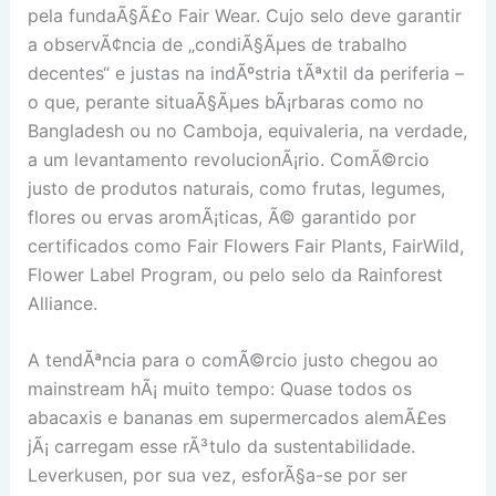
pela fundaÃ§Ã£o Fair Wear. Cujo selo deve garantir
a observÃ¢ncia de „condiÃ§Ãµes de trabalho
decentes“ e justas na indÃºstria tÃªxtil da periferia –
o que, perante situaÃ§Ãµes bÃ¡rbaras como no
Bangladesh ou no Camboja, equivaleria, na verdade,
a um levantamento revolucionÃ¡rio. ComÃ©rcio
justo de produtos naturais, como frutas, legumes,
flores ou ervas aromÃ¡ticas, Ã© garantido por
certificados como Fair Flowers Fair Plants, FairWild,
Flower Label Program, ou pelo selo da Rainforest
Alliance.
A tendÃªncia para o comÃ©rcio justo chegou ao
mainstream hÃ¡ muito tempo: Quase todos os
abacaxis e bananas em supermercados alemÃ£es
jÃ¡ carregam esse rÃ³tulo da sustentabilidade.
Leverkusen, por sua vez, esforÃ§a-se por ser