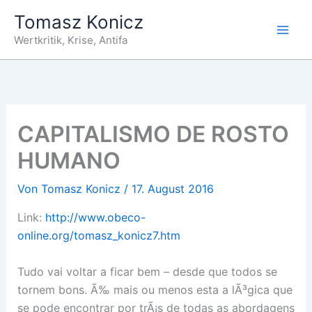
Zum
Tomasz Konicz
Inhalt
Wertkritik, Krise, Antifa
springen
CAPITALISMO DE ROSTO
HUMANO
Von
Tomasz Konicz
/
17. August 2016
Link:
http://www.obeco-
online.org/tomasz_konicz7.htm
Tudo vai voltar a ficar bem – desde que todos se
tornem bons. Ã‰ mais ou menos esta a lÃ³gica que
se pode encontrar por trÃ¡s de todas as abordagens