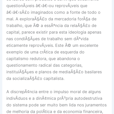
questionÃ¡veis â€‹â€‹ou reprovÃ¡veis que
â€‹â€‹sÃ£o imaginados como a fonte de todo o
mal. A exploraÃ§Ã£o da mercadoria forÃ§a de
trabalho, que Ã© a essÃªncia da relaÃ§Ã£o de
capital, parece existir para esta ideologia apenas
nas condiÃ§Ãµes de trabalho sem dÃºvida
eticamente reprovÃ¡veis. Este Ã© um excelente
exemplo de uma crÃ­tica de esquerda do
capitalismo redutora, que abandona o
questionamento radical das categorias,
instituiÃ§Ãµes e planos de mediaÃ§Ã£o basilares
da socializaÃ§Ã£o capitalista.
A discrepÃ¢ncia entre o impulso moral de alguns
indivÃ­duos e a dinÃ¢mica prÃ³pria autodestrutiva
do sistema pode ser muito bem lida nos juramentos
de melhoria da polÃ­tica e da economia financeira,