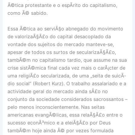
Ã©tica protestante e o espÃ­rito do capitalismo,
como Ã© sabido.
Essa Ã©tica ao serviÃ§o abnegado do movimento
de valorizaÃ§Ã£o do capital desacoplado da
vontade dos sujeitos do mercado manteve-se,
apesar de todos os surtos de secularizaÃ§Ã£o,
tambÃ©m no capitalismo tardio, que assume na sua
crise sistÃ©mica final cada vez mais o carÃ¡cter de
uma religiÃ£o secularizada, de uma „seita de suicÃ­
dio social“ (Robert Kurz). O trabalho assalariado e a
actividade geral do mercado ainda sÃ£o no
conjunto da sociedade considerados sacrossantos –
pelo menos inconscientemente. Nas seitas
americanas evangÃ©licas, essa relaÃ§Ã£o entre o
sucesso econÃ³mico e a eleiÃ§Ã£o por Deus
tambÃ©m hoje ainda Ã© por vezes formulada