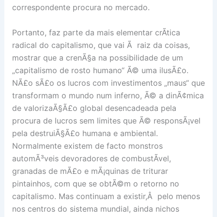
correspondente procura no mercado.
Portanto, faz parte da mais elementar crÃ­tica
radical do capitalismo, que vai Ã raiz da coisas,
mostrar que a crenÃ§a na possibilidade de um
„capitalismo de rosto humano“ Ã© uma ilusÃ£o.
NÃ£o sÃ£o os lucros com investimentos „maus“ que
transformam o mundo num inferno, Ã© a dinÃ¢mica
de valorizaÃ§Ã£o global desencadeada pela
procura de lucros sem limites que Ã© responsÃ¡vel
pela destruiÃ§Ã£o humana e ambiental.
Normalmente existem de facto monstros
automÃ³veis devoradores de combustÃ­vel,
granadas de mÃ£o e mÃ¡quinas de triturar
pintainhos, com que se obtÃ©m o retorno no
capitalismo. Mas continuam a existir,Â pelo menos
nos centros do sistema mundial, ainda nichos