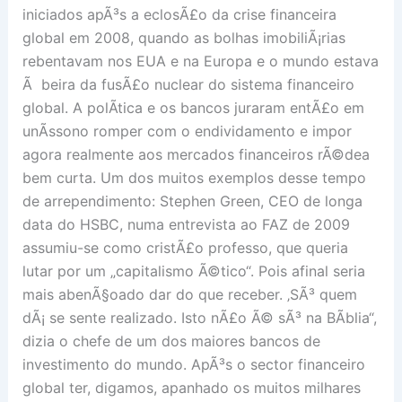
iniciados apÃ³s a eclosÃ£o da crise financeira
global em 2008, quando as bolhas imobiliÃ¡rias
rebentavam nos EUA e na Europa e o mundo estava
Ã beira da fusÃ£o nuclear do sistema financeiro
global. A polÃ­tica e os bancos juraram entÃ£o em
unÃ­ssono romper com o endividamento e impor
agora realmente aos mercados financeiros rÃ©dea
bem curta. Um dos muitos exemplos desse tempo
de arrependimento: Stephen Green, CEO de longa
data do HSBC, numa entrevista ao FAZ de 2009
assumiu-se como cristÃ£o professo, que queria
lutar por um „capitalismo Ã©tico“. Pois afinal seria
mais abenÃ§oado dar do que receber. ‚SÃ³ quem
dÃ¡ se sente realizado. Isto nÃ£o Ã© sÃ³ na BÃ­blia“,
dizia o chefe de um dos maiores bancos de
investimento do mundo. ApÃ³s o sector financeiro
global ter, digamos, apanhado os muitos milhares