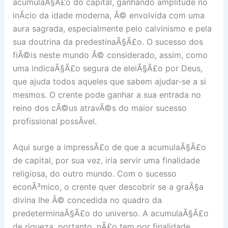
acumulaÃ§Ã£o do capital, ganhando amplitude no
inÃ­cio da idade moderna, Ã© envolvida com uma
aura sagrada, especialmente pelo calvinismo e pela
sua doutrina da predestinaÃ§Ã£o. O sucesso dos
fiÃ©is neste mundo Ã© considerado, assim, como
uma indicaÃ§Ã£o segura de eleiÃ§Ã£o por Deus,
que ajuda todos aqueles que sabem ajudar-se a si
mesmos. O crente pode ganhar a sua entrada no
reino dos cÃ©us atravÃ©s do maior sucesso
profissional possÃ­vel.
Aqui surge a impressÃ£o de que a acumulaÃ§Ã£o
de capital, por sua vez, iria servir uma finalidade
religiosa, do outro mundo. Com o sucesso
econÃ³mico, o crente quer descobrir se a graÃ§a
divina lhe Ã© concedida no quadro da
predeterminaÃ§Ã£o do universo. A acumulaÃ§Ã£o
de riqueza, portanto, nÃ£o tem por finalidade