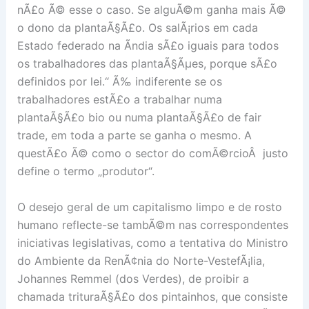
nÃ£o Ã© esse o caso. Se alguÃ©m ganha mais Ã©
o dono da plantaÃ§Ã£o. Os salÃ¡rios em cada
Estado federado na Ãndia sÃ£o iguais para todos
os trabalhadores das plantaÃ§Ãµes, porque sÃ£o
definidos por lei.“ Ã‰ indiferente se os
trabalhadores estÃ£o a trabalhar numa
plantaÃ§Ã£o bio ou numa plantaÃ§Ã£o de fair
trade, em toda a parte se ganha o mesmo. A
questÃ£o Ã© como o sector do comÃ©rcioÂ justo
define o termo „produtor“.
O desejo geral de um capitalismo limpo e de rosto
humano reflecte-se tambÃ©m nas correspondentes
iniciativas legislativas, como a tentativa do Ministro
do Ambiente da RenÃ¢nia do Norte-VestefÃ¡lia,
Johannes Remmel (dos Verdes), de proibir a
chamada trituraÃ§Ã£o dos pintainhos, que consiste