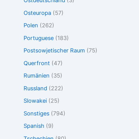
Ostdeutschland
(3)
Osteuropa
(57)
Polen
(262)
Portuguese
(183)
Postsowjetischer Raum
(75)
Querfront
(47)
Rumänien
(35)
Russland
(222)
Slowakei
(25)
Sonstiges
(794)
Spanish
(9)
Tschechien
(80)