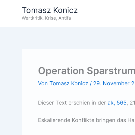
Zum
Tomasz Konicz
Inhalt
Wertkritik, Krise, Antifa
springen
Operation Sparstru
Von
Tomasz Konicz
/
29. November 2
Dieser Text erschien in der
ak, 565
, 2
Eskalierende Konflikte bringen das H