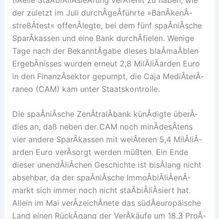
der zuletzt im Juli durchÂ­geÂ­führte »BanÂ­kenÂ­
streßÂ­test« offenÂ­legte, bei dem fünf spaÂ­niÂ­sche
SparÂ­kassen und eine Bank durchÂ­fielen. Wenige
Tage nach der BekanntÂ­gabe dieses blaÂ­maÂ­blen
ErgebÂ­nisses wurden erneut 2,8 MilÂ­liÂ­arden Euro
in den FinanzÂ­sektor gepumpt, die Caja MediÂ­terÂ­
raneo (CAM) kam unter Staatskontrolle.
Die spaÂ­niÂ­sche ZenÂ­tralÂ­bank künÂ­digte überÂ­
dies an, daß neben der CAM noch minÂ­desÂ­tens
vier andere SparÂ­kassen mit weiÂ­teren 5,4 MilÂ­liÂ­
arden Euro verÂ­sorgt werden müßten. Ein Ende
dieser unendÂ­liÂ­chen Geschichte ist bisÂ­lang nicht
absehbar, da der spaÂ­niÂ­sche ImmoÂ­biÂ­liÂ­enÂ­
markt sich immer noch nicht staÂ­biÂ­liÂ­siert hat.
Allein im Mai verÂ­zeichÂ­nete das südÂ­europäische
Land einen RückÂ­gang der VerÂ­käufe um 18,3 ProÂ­