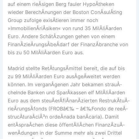
auf einem rieÂ­sigen Berg fauler HypoÂ­theken
wieder BerechÂ­nungen der Boston ConÂ­sulÂ­ting
Group zufolge exisÂ­tieren immer noch
»ImmobilienÂ­riÂ­siken« von rund 35 MilÂ­liÂ­arden
Euro. Andere SchätÂ­zungen gehen von einem
FinanÂ­zieÂ­rungsÂ­beÂ­darf der FinanzÂ­branche von
bis zu 50 MilÂ­liÂ­arden Euro aus.
Madrid stellte RetÂ­tungsÂ­mittel bereit, die auf bis
zu 99 MilÂ­liÂ­arden Euro ausÂ­geÂ­weitet werden
können. Im verganÂ­genen Jahr bekamen strauÂ­
chelnde Banken und SparÂ­kassen elf MilÂ­liÂ­arden
Euro aus dem steuÂ­erÂ­fiÂ­nanÂ­zierten RestrukÂ­tuÂ­
rieÂ­rungsÂ­fonds (FROBâ€‰ – â€‰Fondo de reeÂ­
strucÂ­turaÂ­ciÃ³n ordeÂ­nada banÂ­caria). Damit
entÂ­spraÂ­chen diese öffentÂ­liÂ­chen FinanzÂ­zuÂ­
wenÂ­dungen in der Summe mehr als zwei Drittel