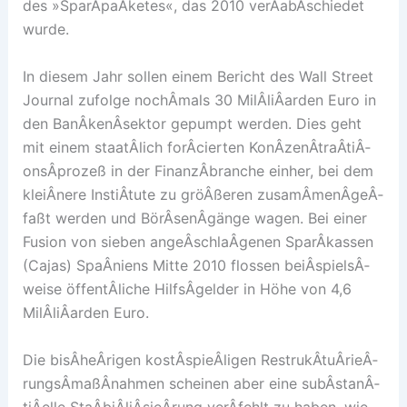
des »SparÂ­paÂ­ketes«, das 2010 verÂ­abÂ­schiedet
wurde.
In diesem Jahr sollen einem Bericht des Wall Street
Journal zufolge nochÂ­mals 30 MilÂ­liÂ­arden Euro in
den BanÂ­kenÂ­sektor gepumpt werden. Dies geht
mit einem staatÂ­lich forÂ­cierten KonÂ­zenÂ­traÂ­tiÂ­
onsÂ­prozeß in der FinanzÂ­branche einher, bei dem
kleiÂ­nere InstiÂ­tute zu gröÂ­ßeren zusamÂ­menÂ­geÂ­
faßt werden und BörÂ­senÂ­gänge wagen. Bei einer
Fusion von sieben angeÂ­schlaÂ­genen SparÂ­kassen
(Cajas) SpaÂ­niens Mitte 2010 flossen beiÂ­spielsÂ­
weise öffentÂ­liche HilfsÂ­gelder in Höhe von 4,6
MilÂ­liÂ­arden Euro.
Die bisÂ­heÂ­rigen kostÂ­spieÂ­ligen RestrukÂ­tuÂ­rieÂ­
rungsÂ­maßÂ­nahmen scheinen aber eine subÂ­stanÂ­
tiÂ­elle StaÂ­biÂ­liÂ­sieÂ­rung verÂ­fehlt zu haben, wie