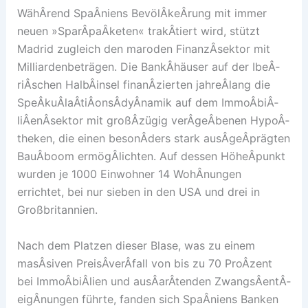
WähÂ­rend SpaÂ­niens BevölÂ­keÂ­rung mit immer
neuen »SparÂ­paÂ­keten« trakÂ­tiert wird, stützt
Madrid zugleich den maroden FinanzÂ­sektor mit
Milliardenbeträgen. Die BankÂ­häuser auf der IbeÂ­
riÂ­schen HalbÂ­insel finanÂ­zierten jahreÂ­lang die
SpeÂ­kuÂ­laÂ­tiÂ­onsÂ­dyÂ­namik auf dem ImmoÂ­biÂ­
liÂ­enÂ­sektor mit großÂ­zügig verÂ­geÂ­benen HypoÂ­
theken, die einen besonÂ­ders stark ausÂ­geÂ­prägten
BauÂ­boom ermögÂ­lichten. Auf dessen HöheÂ­punkt
wurden je 1000 Einwohner 14 WohÂ­nungen
errichtet, bei nur sieben in den USA und drei in
Großbritannien.
Nach dem Platzen dieser Blase, was zu einem
masÂ­siven PreisÂ­verÂ­fall von bis zu 70 ProÂ­zent
bei ImmoÂ­biÂ­lien und ausÂ­arÂ­tenden ZwangsÂ­entÂ­
eigÂ­nungen führte, fanden sich SpaÂ­niens Banken