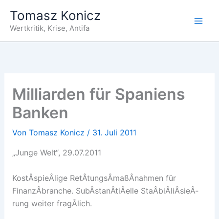
Zum
Tomasz Konicz
Inhalt
Wertkritik, Krise, Antifa
springen
Milliarden für Spaniens
Banken
Von
Tomasz Konicz
/
31. Juli 2011
„Junge Welt“, 29.07.2011
KostÂ­spieÂ­lige RetÂ­tungsÂ­maßÂ­nahmen für
FinanzÂ­branche. SubÂ­stanÂ­tiÂ­elle StaÂ­biÂ­liÂ­sieÂ­
rung weiter fragÂ­lich.