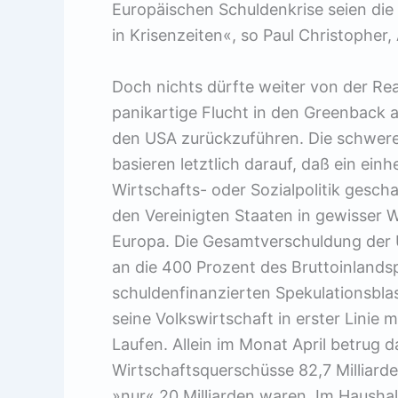
Europäischen Schuldenkrise seien die 
in Krisenzeiten«, so Paul Christopher,
Doch nichts dürfte weiter von der Real
panikartige Flucht in den Greenback a
den USA zurückzuführen. Die schwere
basieren letztlich darauf, daß ein ein
Wirtschafts- oder Sozialpolitik gesch
den Vereinigten Staaten in gewisser W
Europa. Die Gesamtverschuldung der U
an die 400 Prozent des Bruttoinlands
schuldenfinanzierten Spekulationsbla
seine Volkswirtschaft in erster Linie
Laufen. Allein im Monat April betrug 
Wirtschaftsquerschüsse 82,7 Milliard
»nur« 20 Milliarden waren. Im Hausha