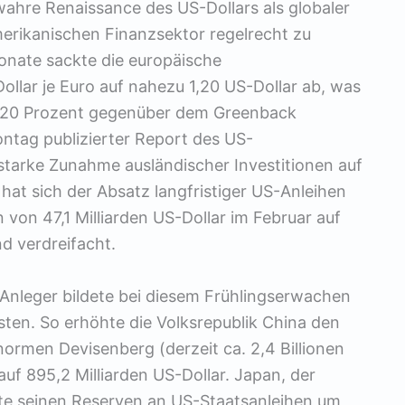
wahre Renaissance des US-Dollars als globaler
erikanischen Finanzsektor regelrecht zu
Monate sackte die europäische
lar je Euro auf nahezu 1,20 US-Dollar ab, was
a 20 Prozent gegenüber dem Greenback
tag publizierter Report des US-
 starke Zunahme ausländischer Investitionen auf
at sich der Absatz langfristiger US-Anleihen
 von 47,1 Milliarden US-Dollar im Februar auf
nd verdreifacht.
n Anleger bildete bei diesem Frühlingserwachen
ten. So erhöhte die Volksrepublik China den
normen Devisenberg (derzeit ca. 2,4 Billionen
auf 895,2 Milliarden US-Dollar. Japan, der
kte seinen Reserven an US-Staatsanleihen um