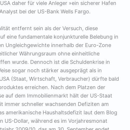
USA daher für viele Anleger »ein sicherer Hafen
 Analyst bei der US-Bank Wells Fargo.
ität entfernt sein als der Versuch, diese
uf eine fundamentale konjunkturelle Belebung in
n Ungleichgewichte innerhalb der Euro-Zone
heitlicher Währungsraum ohne einheitliche
affen wurde. Dennoch ist die Schuldenkrise in
eise sogar noch stärker ausgeprägt als in
SA (Staat, Wirtschaft, Verbraucher) dürfte bald
produktes erreichen. Nach dem Platzen der
se auf dem Immobilienmarkt hält der US-Staat
 mit immer schneller wachsenden Defiziten am
das amerikanische Haushaltsdefizit laut dem Blog
en US-Dollar, während es im Vorjahresmonat
ltsjahr 2009/10, das am 30. September endet,