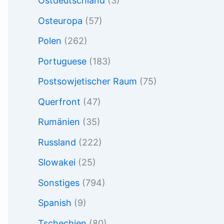
Ostdeutschland
(3)
Osteuropa
(57)
Polen
(262)
Portuguese
(183)
Postsowjetischer Raum
(75)
Querfront
(47)
Rumänien
(35)
Russland
(222)
Slowakei
(25)
Sonstiges
(794)
Spanish
(9)
Tschechien
(80)