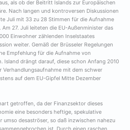
, als ob der Beitritt Islands zur Europäischen
äre. Nach langen und kontroversen Diskussionen
tte Juli mit 33 zu 28 Stimmen für die Aufnahme
. Am 27. Juli leiteten die EU-Außenminister das
00 Einwohner zählenden Inselstaates
ssion weiter. Gemäß der Brüsseler Regelungen
ine Empfehlung für die Aufnahme von
. Island drängt darauf, diese schon Anfang 2010
ß zur Verhandlungsaufnahme mit dem schwer
estens auf dem EU-Gipfel Mitte Dezember
hart getroffen, da der Finanzsektor dieses
omie eine besonders heftige, spekulative
ar umso desaströser, so daß inzwischen nahezu
usammengebrochen ist. Durch einen raschen