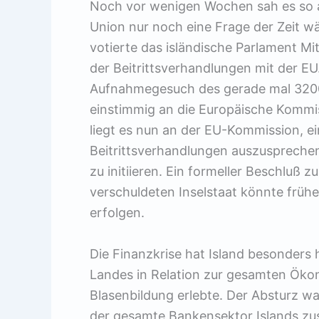
Noch vor wenigen Wochen sah es so aus
Union nur noch eine Frage der Zeit w
votierte das isländische Parlament Mi
der Beitrittsverhandlungen mit der EU
Aufnahmegesuch des gerade mal 3200
einstimmig an die Europäische Kommi
liegt es nun an der EU-Kommission, e
Beitrittsverhandlungen auszusprechen
zu initiieren. Ein formeller Beschlu
verschuldeten Inselstaat könnte früh
erfolgen.
Die Finanzkrise hat Island besonders 
Landes in Relation zur gesamten Ökon
Blasenbildung erlebte. Der Absturz w
der gesamte Bankensektor Islands z