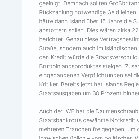
geeinigt. Demnach sollten Großbritann
Rückzahlung notwendige Geld leihen. 
hätte dann Island über 15 Jahre die 
abstottern sollen. Dies wären zirka 22
berichtet. Genau diese Vertragsbestim
Straße, sondern auch im isländische
den Kredit würde die Staatsverschuld
Bruttoinlandsproduktes steigen. Zus
eingegangenen Verpflichtungen sei di
Kritiker. Bereits jetzt hat Islands R
Staatsausgaben um 30 Prozent binnen
Auch der IWF hat die Daumenschrau
Staatsbankrotts gewährte Notkredit v
mehreren Tranchen freigegeben, um d
inzwischen üblich – vom politischen