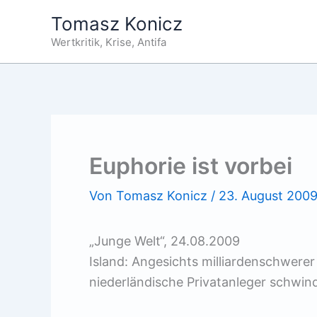
Zum
Tomasz Konicz
Inhalt
Wertkritik, Krise, Antifa
springen
Euphorie ist vorbei
Von
Tomasz Konicz
/
23. August 200
„Junge Welt“, 24.08.2009
Island: Angesichts milliardenschwere
niederländische Privatanleger schwind