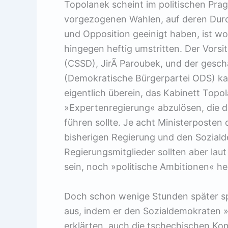
Topolanek scheint im politischen Prag 
vorgezogenen Wahlen, auf deren Durc
und Opposition geeinigt haben, ist wo
hingegen heftig umstritten. Der Vors
(CSSD), JirÃ­ Paroubek, und der ges
(Demokratische Bürgerpartei ODS) k
eigentlich überein, das Kabinett Top
»Expertenregierung« abzulösen, die 
führen sollte. Je acht Ministerposten
bisherigen Regierung und den Sozial
Regierungsmitglieder sollten aber lau
sein, noch »politische Ambitionen« h
Doch schon wenige Stunden später sp
aus, indem er den Sozialdemokraten »
erklärten, auch die tschechischen K