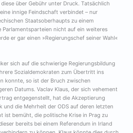
 diese über Gebühr unter Druck. Tatsächlich
ine innige Feindschaft verbindet – nur
echischen Staatsoberhaupts zu einem
e Parlamentsparteien nicht auf ein weiteres
erde er gar einen »Regierungschef seiner Wahl«
tiker sich auf die schwierige Regierungsbildung
hrere Sozialdemokraten zum Übertritt ins
n konnte, so ist der Bruch zwischen
geren Datums. Vaclav Klaus, der sich vehement
ag entgegenstellt, hat die Akzeptierung
 und die Mehrheit der ODS auf deren letzten
 ist bemüht, die politische Krise in Prag zu
ieser bereits bei einem Referendum in Irland
 verhindern zu können. Klaus könnte dies durch