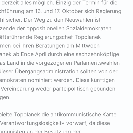
derzeit alles möglich. Einzig der Termin für die
hführung am 16. und 17. Oktober sich Regierung
hl sicher. Der Weg zu den Neuwahlen ist
itzende der oppositionellen Sozialdemokraten
chäftsführende Regierungschef Topolanek
amen bei ihren Beratungen am Mittwoch
olanek ab Ende April durch eine sechzehnköpfige
das Land in die vorgezogenen Parlamentswahlen
 dieser Übergangsadministration sollten von der
demokraten nominiert werden. Diese künftigen
t Vereinbarung weder parteipolitisch gebunden
egen.
ielte Topolanek die antikommunistische Karte
Verantwortungslosigkeit« vorwarf, da diese
ommunisten an der Besetzung der