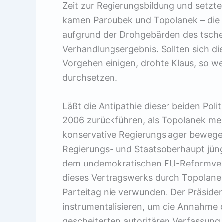
Zeit zur Regierungsbildung und setzte
kamen Paroubek und Topolanek – die e
aufgrund der Drohgebärden des tsch
Verhandlungsergebnis. Sollten sich di
Vorgehen einigen, drohte Klaus, so w
durchsetzen.
Läßt die Antipathie dieser beiden Poli
2006 zurückführen, als Topolanek me
konservative Regierungslager bewege
Regierungs- und Staatsoberhaupt jün
dem undemokratischen EU-Reformvertr
dieses Vertragswerks durch Topolanek
Parteitag nie verwunden. Der Präsident
instrumentalisieren, um die Annahme d
gescheiterten autoritären Verfassung