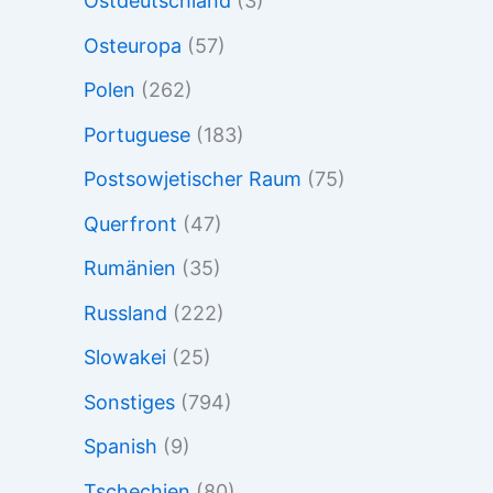
Ostdeutschland
(3)
Osteuropa
(57)
Polen
(262)
Portuguese
(183)
Postsowjetischer Raum
(75)
Querfront
(47)
Rumänien
(35)
Russland
(222)
Slowakei
(25)
Sonstiges
(794)
Spanish
(9)
Tschechien
(80)