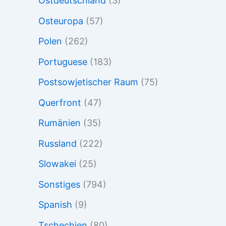
Ostdeutschland
(3)
Osteuropa
(57)
Polen
(262)
Portuguese
(183)
Postsowjetischer Raum
(75)
Querfront
(47)
Rumänien
(35)
Russland
(222)
Slowakei
(25)
Sonstiges
(794)
Spanish
(9)
Tschechien
(80)