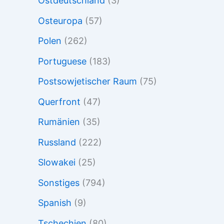
Ostdeutschland
(3)
Osteuropa
(57)
Polen
(262)
Portuguese
(183)
Postsowjetischer Raum
(75)
Querfront
(47)
Rumänien
(35)
Russland
(222)
Slowakei
(25)
Sonstiges
(794)
Spanish
(9)
Tschechien
(80)