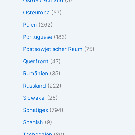
Ostdeutschland
(3)
Osteuropa
(57)
Polen
(262)
Portuguese
(183)
Postsowjetischer Raum
(75)
Querfront
(47)
Rumänien
(35)
Russland
(222)
Slowakei
(25)
Sonstiges
(794)
Spanish
(9)
Tschechien
(80)