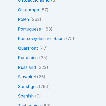
Ostdeutschland
(3)
Osteuropa
(57)
Polen
(262)
Portuguese
(183)
Postsowjetischer Raum
(75)
Querfront
(47)
Rumänien
(35)
Russland
(222)
Slowakei
(25)
Sonstiges
(794)
Spanish
(9)
Tschechien
(80)