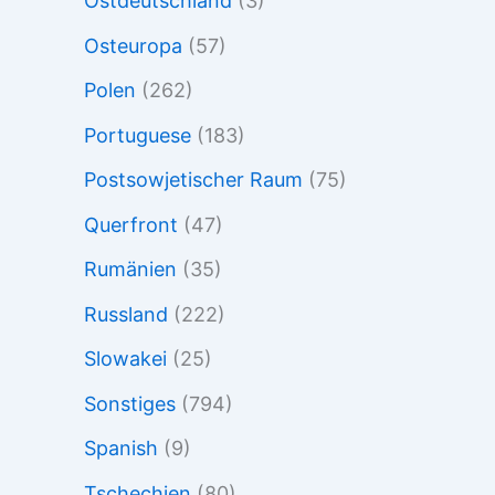
Ostdeutschland
(3)
Osteuropa
(57)
Polen
(262)
Portuguese
(183)
Postsowjetischer Raum
(75)
Querfront
(47)
Rumänien
(35)
Russland
(222)
Slowakei
(25)
Sonstiges
(794)
Spanish
(9)
Tschechien
(80)