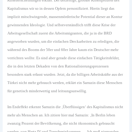
Krisenerscheinungen erklärt. Der derzeitige, globale Krisenprozess des
Kapitalismus wir so in dessen Opfern personifiziert. Hierin liegt das
implizit mitschwingende, massenmörderische Potential dieser an Kontur
gewinnenden Ideologie. Und selbstverständlich trifft diese Krise der
Arbeitsgesellschaft zuerst die Arbeitsmigranten, die ja in die BRD
angeworben wurden, um die einfachen Dreckarbeiten zu erledigen, die
während des Booms der 50er und 60er Jahre kaum ein Deutscher mehr
verrichten wollte. Es sind aber gerade diese einfachen Tätigkeitsfelder,
die in den letzten Dekaden von den Rationalisierungsprozessen
besonders stark erfasst wurden. Jetzt, da die billigen Arbeitskräfte aus der
Türkei nicht mehr gebrauch werden, erklärt ein Sarrazin diese Menschen
für genetisch minderwertig und leitsungsunwillig.
Im Endeffekt erkennt Sarrazin die ‚Überflüssigen‘ des Kapitalismus nicht
mehr als Menschen an. Ich zitiere hier mal Sarrazin: ‚In Berlin leben
zwanzig Prozent der Bevölkerung, die nicht ökonomisch gebraucht
werden, von Hartz IV und Transfereinkommen. … Ich muß niemanden