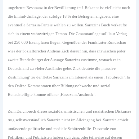
ungeheure Resonanz in der Bevölkerung traf. Bekannt ist vielleicht noch
die Emind-Umfrage, der zufolge 18 % der Befragten angaben, eine
eventuelle Sarrazin-Parteie wählen zu wollen. Sarrazins Buch verkaufte
sich in einem wahnwitzigen Tempo. Die Gesamtauflage soll laut Verlag
bei 250 000 Exemplaren liegen. Gegenüber der Frankfurter Rundschau
wies der Sozialforscher Andreas Zick darauf hin, dass inzwischen jeder
zweite Bundesbürger der Aussage Sarrazins zustimme, wonach es in
Deutschland zu vieler Ausländer gebe. Zick deutete die ‚massive
Zustimmung‘ zu der Hetze Sarrazins im Internet als einen ‚Tabubruch‘. In
den Online-Kommentaren über Bildungsschwache und sozial
Benachteiligte komme offener ‚Hass zum Ausdruck‘.
Zum Durchbruch dieses sozialdarwinistischen und rassistischen Diskurses
trug selbstverständlich Sarrazin nicht im Alleingang bei. Sarrazin erhielt
umfassende politische und mediale Schützenhilfe. Dutzende von
Politikern und Publizisten haben sich ganz oder teilweise auf dessen