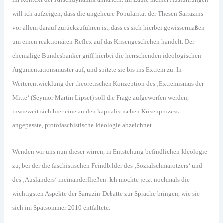
will ich aufzeigen, dass die ungeheure Popularität der Thesen Sarrazins
vor allem darauf zurückzuführen ist, dass es sich hierbei gewissermaßen
um einen reaktionären Reflex auf das Krisengeschehen handelt. Der
ehemalige Bundesbanker griff hierbei die herrschenden ideologischen
Argumentationsmuster auf, und spitzte sie bis ins Extrem zu. In
Weiterentwicklung der theoretischen Konzeption des ‚Extremismus der
Mitte‘ (Seymor Martin Lipset) soll die Frage aufgeworfen werden,
inwieweit sich hier eine an den kapitalistischen Krisenprozess
angepasste, protofaschistische Ideologie abzeichnet.
Wenden wir uns nun dieser wirren, in Entstehung befindlichen Ideologie
zu, bei der die faschistischen Feindbilder des ‚Sozialschmarotzers‘ und
des ‚Ausländers‘ ineinanderfließen. Ich möchte jetzt nochmals die
wichtigsten Aspekte der Sarrazin-Debatte zur Sprache bringen, wie sie
sich im Spätsommer 2010 entfaltete.