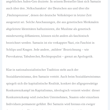
angebliches Juden-Gen dozierte. In seinem Bestseller lässt sich Sarrazin
auch über den ‚Volkscharakter‘ der Deutschen aus und über die
‚Fäulnisprozesse‘, denen der deutsche Volkskörper in letzter Zeit
ausgesetzt sei. Solche Anschauungen, die aus genetischen Merkmalen
abgeleitete Identitäten halluzinieren, die Muslime als genetisch
minderwertig diffamieren, können nicht anders als faschistisch
bezeichnet werden. Sarrazin ist ein verkappter Nazi, ein Faschist in
Schlips und Kragen. Jede andere, ‚mildere‘ Bezeichnung – wie
Provokateur, Tabubrecher, Rechtspopulist – grenzt an Apologetik.
Klar in nationalsozialistischer Tradition steht auch der
Sozialdarwinismus, den Sarrazin vertritt. Auch beim Sozialdarwinismus
spiegelt sich die kapitalistische Realität, konkret der allgegenwärtige
Konkurrenzkampf im Kapitalismus, ideologisch verzerrt wieder: dieser
Konkurrenzkamp wird zwischen Unternehmen, Staaten oder einzelnen
Individuen permanent geführt. Bei Sarrazin wird hieraus ein ewiger