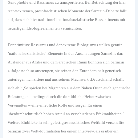
Xenophobie und Rassismus zu transportieren. Bei Betrachtung der klar
rechtsextremen, protofaschistischen Momente der Sarrazin-Debatte fällt
auf, dass sich hier traditionell nationalsozialistische Ressentiments mit
neuartigen Ideologieelementen vermischten.
Der primitive Rassismus und der extreme Biologismus stellen genuin
’nationalsozialistische‘ Elemente in den Anschauungen Sarrazins dar.
Ausländer aus Afrika und dem arabischen Raum könnten sich Sarrazin
zufolge noch so anstrengen, sie seinen den Europäern halt genetisch
unterlegen. Ich zitiere mal aus seinem Machwerk ‚Deutschland schafft
sich ab‘: ‚So spielen bei Migranten aus dem Nahen Osten auch genetische
Belastungen – bedingt durch die dort übliche Heirat zwischen
Verwandten – eine erhebliche Rolle und sorgen für einen
überdurchschnittlich hohen Anteil an verschiedenen Erbkrankheiten.‘
Weitere Einblicke in sein gefestigtes rassistisches Weltbild verschaffte
Sarrazin zwei Welt-Journalisten bei einem Interview, als er über ein