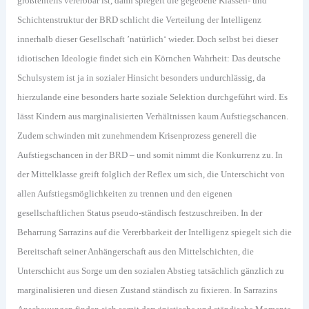
größtenteils vererbbar ist, dann spiegelt die gegebene Klassen- und
Schichtenstruktur der BRD schlicht die Verteilung der Intelligenz
innerhalb dieser Gesellschaft ’natürlich‘ wieder. Doch selbst bei dieser
idiotischen Ideologie findet sich ein Körnchen Wahrheit: Das deutsche
Schulsystem ist ja in sozialer Hinsicht besonders undurchlässig, da
hierzulande eine besonders harte soziale Selektion durchgeführt wird. Es
lässt Kindern aus marginalisierten Verhältnissen kaum Aufstiegschancen.
Zudem schwinden mit zunehmendem Krisenprozess generell die
Aufstiegschancen in der BRD – und somit nimmt die Konkurrenz zu. In
der Mittelklasse greift folglich der Reflex um sich, die Unterschicht von
allen Aufstiegsmöglichkeiten zu trennen und den eigenen
gesellschaftlichen Status pseudo-ständisch festzuschreiben. In der
Beharrung Sarrazins auf die Vererbbarkeit der Intelligenz spiegelt sich die
Bereitschaft seiner Anhängerschaft aus den Mittelschichten, die
Unterschicht aus Sorge um den sozialen Abstieg tatsächlich gänzlich zu
marginalisieren und diesen Zustand ständisch zu fixieren. In Sarrazins