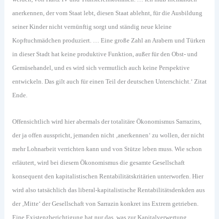
anerkennen, der vom Staat lebt, diesen Staat ablehnt, für die Ausbildung
seiner Kinder nicht vernünftig sorgt und ständig neue kleine
Kopftuchmädchen produziert. … Eine große Zahl an Arabern und Türken
in dieser Stadt hat keine produktive Funktion, außer für den Obst- und
Gemüsehandel, und es wird sich vermutlich auch keine Perspektive
entwickeln. Das gilt auch für einen Teil der deutschen Unterschicht.‘ Zitat
Ende.
Offensichtlich wird hier abermals der totalitäre Ökonomismus Sarrazins,
der ja offen ausspricht, jemanden nicht ‚anerkennen‘ zu wollen, der nicht
mehr Lohnarbeit verrichten kann und von Stütze leben muss. Wie schon
erläutert, wird bei diesem Ökonomismus die gesamte Gesellschaft
konsequent den kapitalistischen Rentabilitätskritärien unterworfen. Hier
wird also tatsächlich das liberal-kapitalistische Rentabilitätsdenkden aus
der ‚Mitte‘ der Gesellschaft von Sarrazin konkret ins Extrem getrieben.
Eine Existenzberichtigung hat nur das, was zur Kapitalverwertung