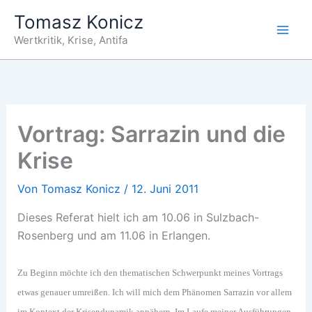
Zum
Tomasz Konicz
Inhalt
Wertkritik, Krise, Antifa
springen
Vortrag: Sarrazin und die
Krise
Von
Tomasz Konicz
/
12. Juni 2011
Dieses Referat hielt ich am 10.06 in Sulzbach-
Rosenberg und am 11.06 in Erlangen.
Zu Beginn möchte ich den thematischen Schwerpunkt meines Vortrags
etwas genauer umreißen. Ich will mich dem Phänomen Sarrazin vor allem
im Kontext der Krisendynamik annähern. Im Laufe meiner Ausführungen