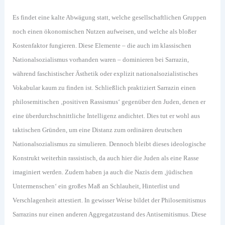
Es findet eine kalte Abwägung statt, welche gesellschaftlichen Gruppen
noch einen ökonomischen Nutzen aufweisen, und welche als bloßer
Kostenfaktor fungieren. Diese Elemente – die auch im klassischen
Nationalsozialismus vorhanden waren – dominieren bei Sarrazin,
während faschistischer Ästhetik oder explizit nationalsozialistisches
Vokabular kaum zu finden ist. Schließlich praktiziert Sarrazin einen
philosemitischen ‚positiven Rassismus‘ gegenüber den Juden, denen er
eine überdurchschnittliche Intelligenz andichtet. Dies tut er wohl aus
taktischen Gründen, um eine Distanz zum ordinären deutschen
Nationalsozialismus zu simulieren. Dennoch bleibt dieses ideologische
Konstrukt weiterhin rassistisch, da auch hier die Juden als eine Rasse
imaginiert werden. Zudem haben ja auch die Nazis dem ‚jüdischen
Untermenschen‘ ein großes Maß an Schlauheit, Hinterlist und
Verschlagenheit attestiert. In gewisser Weise bildet der Philosemitismus
Sarrazins nur einen anderen Aggregatzustand des Antisemitismus. Diese