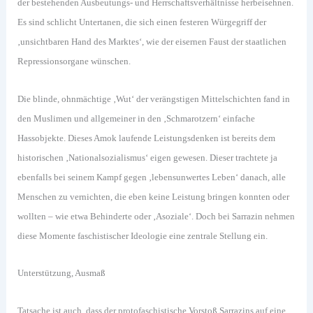
der bestehenden Ausbeutungs- und Herrschaftsverhältnisse herbeisehnen.
Es sind schlicht Untertanen, die sich einen festeren Würgegriff der
‚unsichtbaren Hand des Marktes‘, wie der eisernen Faust der staatlichen
Repressionsorgane wünschen.
Die blinde, ohnmächtige ‚Wut‘ der verängstigen Mittelschichten fand in
den Muslimen und allgemeiner in den ‚Schmarotzern‘ einfache
Hassobjekte. Dieses Amok laufende Leistungsdenken ist bereits dem
historischen ‚Nationalsozialismus‘ eigen gewesen. Dieser trachtete ja
ebenfalls bei seinem Kampf gegen ‚lebensunwertes Leben‘ danach, alle
Menschen zu vernichten, die eben keine Leistung bringen konnten oder
wollten – wie etwa Behinderte oder ‚Asoziale‘. Doch bei Sarrazin nehmen
diese Momente faschistischer Ideologie eine zentrale Stellung ein.
Unterstützung, Ausmaß
Tatsache ist auch, dass der protofaschistische Vorstoß Sarrazins auf eine