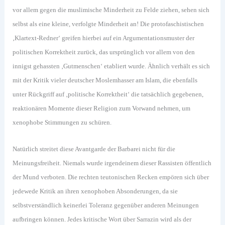
vor allem gegen die muslimische Minderheit zu Felde ziehen, sehen sich
selbst als eine kleine, verfolgte Minderheit an! Die protofaschistischen
‚Klartext-Redner‘ greifen hierbei auf ein Argumentationsmuster der
politischen Korrektheit zurück, das ursprünglich vor allem von den
innigst gehassten ‚Gutmenschen‘ etabliert wurde. Ähnlich verhält es sich
mit der Kritik vieler deutscher Moslemhasser am Islam, die ebenfalls
unter Rückgriff auf ‚politische Korrektheit‘ die tatsächlich gegebenen,
reaktionären Momente dieser Religion zum Vorwand nehmen, um
xenophobe Stimmungen zu schüren.
Natürlich streitet diese Avantgarde der Barbarei nicht für die
Meinungsfreiheit. Niemals wurde irgendeinem dieser Rassisten öffentlich
der Mund verboten. Die rechten teutonischen Recken empören sich über
jedewede Kritik an ihren xenophoben Absonderungen, da sie
selbstverständlich keinerlei Toleranz gegenüber anderen Meinungen
aufbringen können. Jedes kritische Wort über Sarrazin wird als der