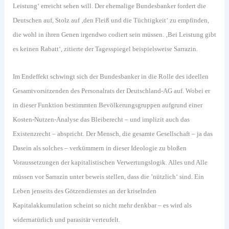
Leistung‘ erreicht sehen will. Der ehemalige Bundesbanker fordert die
Deutschen auf,
Stolz auf ‚den Fleiß und die Tüchtigkeit‘ zu empfinden,
die wohl in ihren Genen irgendwo codiert sein müssen. ‚Bei Leistung gibt
es keinen Rabatt‘, zitierte der Tagesspiegel beispielsweise Sarrazin.
Im Endeffekt schwingt sich der Bundesbanker in die Rolle des ideellen
Gesamtvorsitzenden des Personalrats der Deutschland-AG auf. Wobei er
in dieser Funktion bestimmten Bevölkerungsgruppen aufgrund einer
Kosten-Nutzen-Analyse das Bleiberecht – und implizit auch das
Existenzrecht – abspricht. Der Mensch, die gesamte Gesellschaft – ja das
Dasein als solches – verkümmern in dieser Ideologie zu bloßen
Voraussetzungen der kapitalistischen Verwertungslogik. Alles und Alle
müssen vor Sarrazin unter beweis stellen, dass die ’nützlich‘ sind. Ein
Leben jenseits des Götzendienstes an der kriselnden
Kapitalakkumulation scheint so nicht mehr denkbar – es wird als
widernatürlich und parasitär verteufelt.