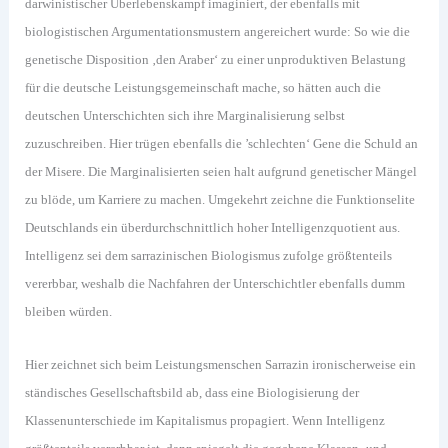
darwinistischer Überlebenskampf imaginiert, der ebenfalls mit
biologistischen Argumentationsmustern angereichert wurde: So wie die
genetische Disposition ‚den Araber‘ zu einer unproduktiven Belastung
für die deutsche Leistungsgemeinschaft mache, so hätten auch die
deutschen Unterschichten sich ihre Marginalisierung selbst
zuzuschreiben. Hier trügen ebenfalls die ’schlechten‘ Gene die Schuld an
der Misere. Die Marginalisierten seien halt aufgrund genetischer Mängel
zu blöde, um Karriere zu machen. Umgekehrt zeichne die Funktionselite
Deutschlands ein überdurchschnittlich hoher Intelligenzquotient aus.
Intelligenz sei dem sarrazinischen Biologismus zufolge größtenteils
vererbbar, weshalb die Nachfahren der Unterschichtler ebenfalls dumm
bleiben würden.
Hier zeichnet sich beim Leistungsmenschen Sarrazin ironischerweise ein
ständisches Gesellschaftsbild ab, dass eine Biologisierung der
Klassenunterschiede im Kapitalismus propagiert. Wenn Intelligenz