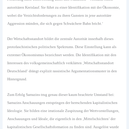
autoritären Kreislauf. Sie führt zu einer Identifikation mit der Ökonomie,
wobei die Verzichtsforderungen zu ihren Gunsten in jene autoritäre
Aggression münden, die sich gegen Schwächere Bahn bricht.‘
Der Wirtschaftsstandort bildet die zentrale Autorität innerhalb dieses
protofaschistischen politischen Spektrums. Diese Einstellung kann als
extremer Ökonomismus bezeichnet werden. Die Identifikation mit den
Interessen des volksgemeinschaftlich verklärten ‚Wirtschaftsstandort
Deutschland‘ drängt explizit rassistische Argumentationsmuster in den
Hintergrund.
Zum Erfolg Sarrazins trug genau dieser kaum beachtete Umstand bei:
Sarrazins Anschauungen entspringen der herrschenden kapitalistischen
Ideologie. Sie bilden eine irrationale Zuspitzung der Wertvorstellungen,
Anschauungen und Ideale, die eigentlich in den ‚Mittelschichten‘ der
kapitalistischen Gesellschaftsformation zu finden sind. Ausgelöst wurde