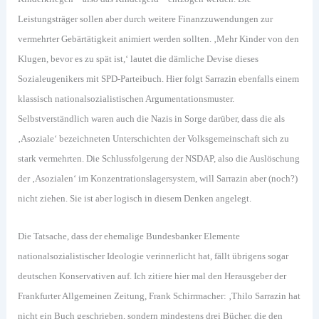
Leistungsträger sollen aber durch weitere Finanzzuwendungen zur
vermehrter Gebärtätigkeit animiert werden sollten. ‚Mehr Kinder von den
Klugen, bevor es zu spät ist,‘ lautet die dämliche Devise dieses
Sozialeugenikers mit SPD-Parteibuch. Hier folgt Sarrazin ebenfalls einem
klassisch nationalsozialistischen Argumentationsmuster.
Selbstverständlich waren auch die Nazis in Sorge darüber, dass die als
‚Asoziale‘ bezeichneten Unterschichten der Volksgemeinschaft sich zu
stark vermehrten. Die Schlussfolgerung der NSDAP, also die Auslöschung
der ‚Asozialen‘ im Konzentrationslagersystem, will Sarrazin aber (noch?)
nicht ziehen. Sie ist aber logisch in diesem Denken angelegt.
Die Tatsache, dass der ehemalige Bundesbanker Elemente
nationalsozialistischer Ideologie verinnerlicht hat, fällt übrigens sogar
deutschen Konservativen auf. Ich zitiere hier mal den Herausgeber der
Frankfurter Allgemeinen Zeitung, Frank Schirrmacher: ‚Thilo Sarrazin hat
nicht ein Buch geschrieben, sondern mindestens drei Bücher, die den