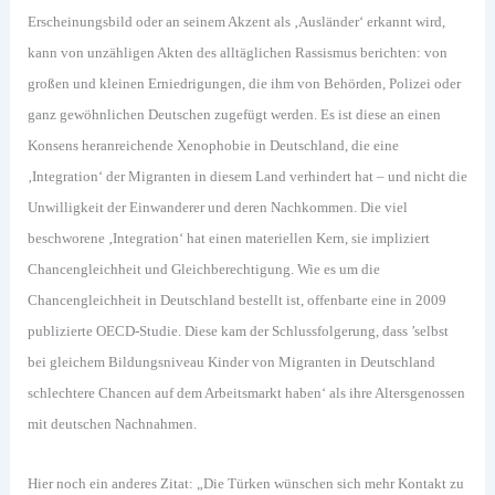
Erscheinungsbild oder an seinem Akzent als ‚Ausländer‘ erkannt wird,
kann von unzähligen Akten des alltäglichen Rassismus berichten: von
großen und kleinen Erniedrigungen, die ihm von Behörden, Polizei oder
ganz gewöhnlichen Deutschen zugefügt werden. Es ist diese an einen
Konsens heranreichende Xenophobie in Deutschland, die eine
‚Integration‘ der Migranten in diesem Land verhindert hat – und nicht die
Unwilligkeit der Einwanderer und deren Nachkommen. Die viel
beschworene ‚Integration‘ hat einen materiellen Kern, sie impliziert
Chancengleichheit und Gleichberechtigung. Wie es um die
Chancengleichheit in Deutschland bestellt ist, offenbarte eine in 2009
publizierte OECD-Studie. Diese kam der Schlussfolgerung, dass ’selbst
bei gleichem Bildungsniveau Kinder von Migranten in Deutschland
schlechtere Chancen auf dem Arbeitsmarkt haben‘ als ihre Altersgenossen
mit deutschen Nachnahmen.
Hier noch ein anderes Zitat: „Die Türken wünschen sich mehr Kontakt zu