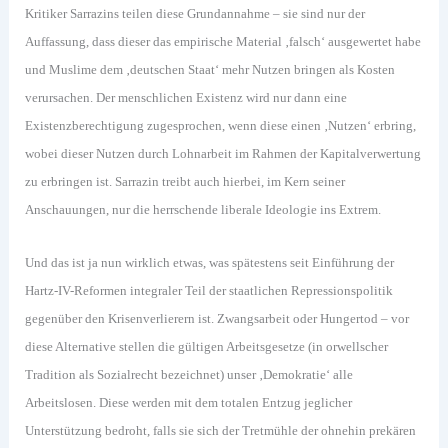
Kritiker Sarrazins teilen diese Grundannahme – sie sind nur der
Auffassung, dass dieser das empirische Material ‚falsch‘ ausgewertet habe
und Muslime dem ‚deutschen Staat‘ mehr Nutzen bringen als Kosten
verursachen. Der menschlichen Existenz wird nur dann eine
Existenzberechtigung zugesprochen, wenn diese einen ‚Nutzen‘ erbring,
wobei dieser Nutzen durch Lohnarbeit im Rahmen der Kapitalverwertung
zu erbringen ist. Sarrazin treibt auch hierbei, im Kern seiner
Anschauungen, nur die herrschende liberale Ideologie ins Extrem.
Und das ist ja nun wirklich etwas, was spätestens seit Einführung der
Hartz-IV-Reformen integraler Teil der staatlichen Repressionspolitik
gegenüber den Krisenverlierern ist. Zwangsarbeit oder Hungertod – vor
diese Alternative stellen die gültigen Arbeitsgesetze (in orwellscher
Tradition als Sozialrecht bezeichnet) unser ‚Demokratie‘ alle
Arbeitslosen. Diese werden mit dem totalen Entzug jeglicher
Unterstützung bedroht, falls sie sich der Tretmühle der ohnehin prekären