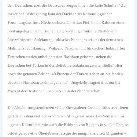
den Deutschen, aber die Deutschen zeigen ihnen die kalte Schulter.“ Zu
dieser Schlussfolgerung kam der Direktor des kriminologischen
Forschungsinstituts Niedersachsen, Christian Pfeiffer. Im Rahmen einer
breit angelegten empirischen Untersuchung ermittelte Pfeiffer eine
überwältigende Ablehnung türkischer Nachbarn seitens der deutschen
Mehrheitsbevölkerung. ‚Während Personen mit türkischer Herkunft bei
Deutschen zu den unbeliebtesten Nachbarn gehören, stehen die
Deutschen bei Türken in der Beliebtheitsskala an zweiter Stelle.‘ Hier
noch die genauen Zahlen: 40 Prozent der Türken gaben an, sie fänden
deutsche Nachbarn „sehr angenehm“. Umgekehrt sagten dies nur 9,2
Prozent der Deutschen über Türken in der Nachbarschaft.
Die Abschottungstendenzen vieler Einwanderer-Communities resultieren
gerade aus dem vielfach erfahrenen Alltagsrassismus. Das Verharren im
eigenen Kulturkreis, wie auch die Bildung von Rackets in vielen Ghettos,
bildet gerade eine Überlebensstrategie der marginalisierten Migranten –