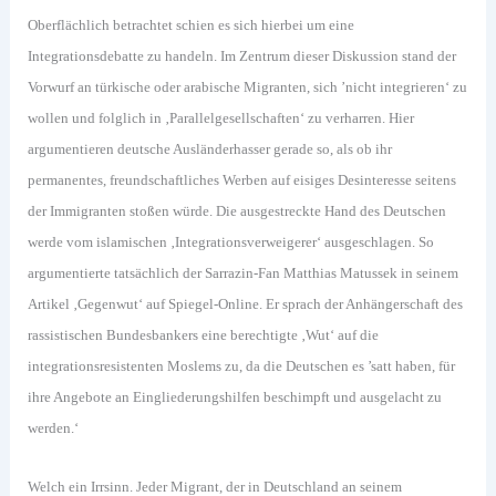
Oberflächlich betrachtet schien es sich hierbei um eine
Integrationsdebatte zu handeln. Im Zentrum dieser Diskussion stand der
Vorwurf an türkische oder arabische Migranten, sich ’nicht integrieren‘ zu
wollen und folglich in ‚Parallelgesellschaften‘ zu verharren. Hier
argumentieren deutsche Ausländerhasser gerade so, als ob ihr
permanentes, freundschaftliches Werben auf eisiges Desinteresse seitens
der Immigranten stoßen würde. Die ausgestreckte Hand des Deutschen
werde vom islamischen ‚Integrationsverweigerer‘ ausgeschlagen. So
argumentierte tatsächlich der Sarrazin-Fan Matthias Matussek in seinem
Artikel ‚Gegenwut‘ auf Spiegel-Online. Er sprach der Anhängerschaft des
rassistischen Bundesbankers eine berechtigte ‚Wut‘ auf die
integrationsresistenten Moslems zu, da die Deutschen es ’satt haben, für
ihre Angebote an Eingliederungshilfen beschimpft und ausgelacht zu
werden.‘
Welch ein Irrsinn. Jeder Migrant, der in Deutschland an seinem