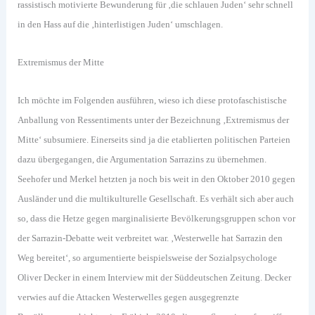
rassistisch motivierte Bewunderung für ‚die schlauen Juden‘ sehr schnell
in den Hass auf die ‚hinterlistigen Juden‘ umschlagen.
Extremismus der Mitte
Ich möchte im Folgenden ausführen, wieso ich diese protofaschistische
Anballung von Ressentiments unter der Bezeichnung ‚Extremismus der
Mitte‘ subsumiere. Einerseits sind ja die etablierten politischen Parteien
dazu übergegangen, die Argumentation Sarrazins zu übernehmen.
Seehofer und Merkel hetzten ja noch bis weit in den Oktober 2010 gegen
Ausländer und die multikulturelle Gesellschaft. Es verhält sich aber auch
so, dass die Hetze gegen marginalisierte Bevölkerungsgruppen schon vor
der Sarrazin-Debatte weit verbreitet war. ‚Westerwelle hat Sarrazin den
Weg bereitet‘, so argumentierte beispielsweise der Sozialpsychologe
Oliver Decker in einem Interview mit der Süddeutschen Zeitung. Decker
verwies auf die Attacken Westerwelles gegen ausgegrenzte