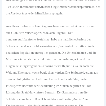
Anschauungen finden sich somit darwinistische und ständische Momente
– es ist ein informeller darwinistisch legitimierter Ständekapitalismus, der
die Abstiegsängste der Mittelklasse spiegelt.
Aus dieser biologistischen Diagnose heraus unterbreitet Sarrazin dann
auch konkrete Vorschläge zur sozialen Eugenik. Der
bundesrepublikanische Sozialstaat habe die natürliche Auslese der
Schwächeren, den sozialdarwinistischen ‚Survival of the Fittest‘ in der
deutschen Population unmöglich gemacht. Die Unterschichten und die
Muslime würden sich nun unkontrolliert vermehrten, während die
klugen, leistungstragenden Sarrazins dieser Republik kaum noch die
Welt mit Elitennachwuchs beglücken würden. Die Schlussfolgerung aus
diesem biologistischen Delirium: Deutschland verblödet, da der
Intelligenzdurschnitt der Bevölkerung im Sinken begriffen sei. Die
Lösung des Sozialdarwinisten Sarrazin: Der Staat müsse nun die
Selektion vornehmen. Den Habenichtsen sollen die ‚Anreize‘ zum
Kinderkriegen – also das Kindergeld – entzogen werden. Die