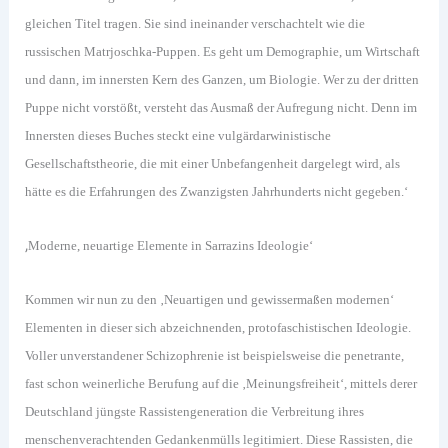
gleichen Titel tragen. Sie sind ineinander verschachtelt wie die
russischen Matrjoschka-Puppen. Es geht um Demographie, um Wirtschaft
und dann, im innersten Kern des Ganzen, um Biologie. Wer zu der dritten
Puppe nicht vorstößt, versteht das Ausmaß der Aufregung nicht. Denn im
Innersten dieses Buches steckt eine vulgärdarwinistische
Gesellschaftstheorie, die mit einer Unbefangenheit dargelegt wird, als
hätte es die Erfahrungen des Zwanzigsten Jahrhunderts nicht gegeben.‘
‚
Moderne, neuartige Elemente in Sarrazins Ideologie‘
Kommen wir nun zu den ‚Neuartigen und gewissermaßen modernen‘
Elementen in dieser sich abzeichnenden, protofaschistischen Ideologie.
Voller unverstandener Schizophrenie ist beispielsweise die penetrante,
fast schon weinerliche Berufung auf die ‚Meinungsfreiheit‘, mittels derer
Deutschland jüngste Rassistengeneration die Verbreitung ihres
menschenverachtenden Gedankenmülls legitimiert. Diese Rassisten, die