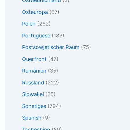
Ostdeutschland
(3)
Osteuropa
(57)
Polen
(262)
Portuguese
(183)
Postsowjetischer Raum
(75)
Querfront
(47)
Rumänien
(35)
Russland
(222)
Slowakei
(25)
Sonstiges
(794)
Spanish
(9)
Tschechien
(80)