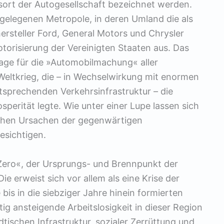
gsort der Autogesellschaft bezeichnet werden.
gelegenen Metropole, in deren Umland die als
rsteller Ford, General Motors und Chrysler
orisierung der Vereinigten Staaten aus. Das
lage für die »Automobilmachung« aller
eltkrieg, die – in Wechselwirkung mit enormen
tsprechenden Verkehrsinfrastruktur – die
perität legte. Wie unter einer Lupe lassen sich
lichen Ursachen der gegenwärtigen
besichtigen.
 Zero«, der Ursprungs- und Brennpunkt der
e erweist sich vor allem als eine Krise der
bis in die siebziger Jahre hinein formierten
tig ansteigende Arbeitslosigkeit in dieser Region
dtischen Infrastruktur, sozialer Zerrüttung und