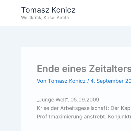
Zum
Tomasz Konicz
Inhalt
Wertkritik, Krise, Antifa
springen
Ende eines Zeitalter
Von
Tomasz Konicz
/
4. September 2
„Junge Welt“, 05.09.2009
Krise der Arbeitsgesellschaft: Der Kapi
Profitmaximierung anstrebt. Konjunk